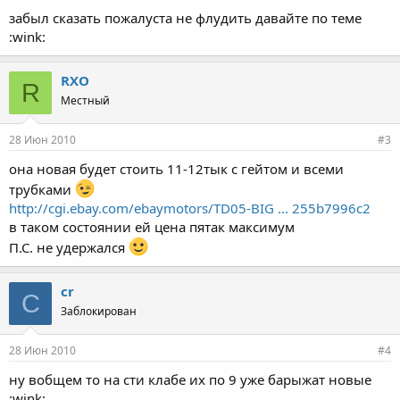
забыл сказать пожалуста не флудить давайте по теме
:wink:
RXO
R
Местный
28 Июн 2010
#3
она новая будет стоить 11-12тык с гейтом и всеми
трубками
http://cgi.ebay.com/ebaymotors/TD05-BIG ... 255b7996c2
в таком состоянии ей цена пятак максимум
П.С. не удержался
cr
C
Заблокирован
28 Июн 2010
#4
ну вобщем то на сти клабе их по 9 уже барыжат новые
:wink: