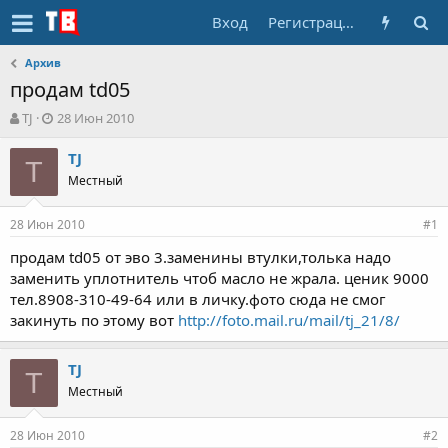
Вход
Регистрация
Архив
продам td05
А
Д
TJ
28 Июн 2010
в
а
т
т
TJ
T
о
а
Местный
р
н
т
а
28 Июн 2010
е
ч
#1
м
а
продам td05 от эво 3.заменины втулки,толька надо
ы
л
заменить уплотнитель чтоб масло не жрала. ценик 9000
а
тел.8908-310-49-64 или в личку.фото сюда не смог
закинуть по этому вот
http://foto.mail.ru/mail/tj_21/8/
TJ
T
Местный
28 Июн 2010
#2