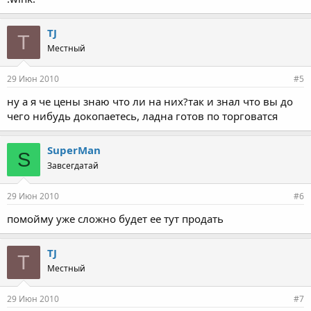
TJ
T
Местный
29 Июн 2010
#5
ну а я че цены знаю что ли на них?так и знал что вы до
чего нибудь докопаетесь, ладна готов по торговатся
SuperMan
S
Завсегдатай
29 Июн 2010
#6
помойму уже сложно будет ее тут продать
TJ
T
Местный
29 Июн 2010
#7