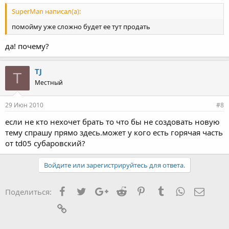
SuperMan написал(а):
помойму уже сложно будет ее тут продать
да! почему?
TJ
T
Местный
29 Июн 2010
#8
если не кто нехочет брать то что бы не создовать новую
тему спрашу прямо здесь.может у кого есть горячая часть
от td05 субаровский?
Войдите или зарегистрируйтесь для ответа.
Facebook
Twitter
Google+
Reddit
Pinterest
Tumblr
WhatsApp
Элект
Поделиться:
Ссылка