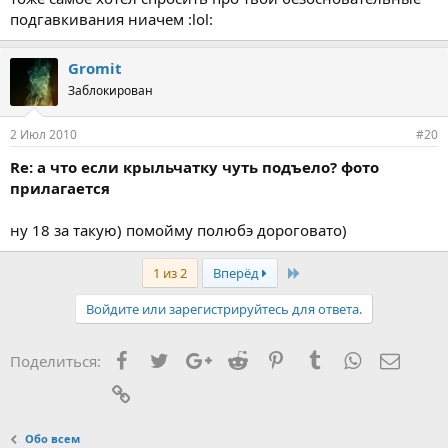
Нажмите для раскрытия...
тебя спамить не заебало ?
подгавкивания ниачем :lol:
Нажмите для раскрытия...
по субжу, не критично, зато вф37 )
Gromit
Заблокирован
2 Июл 2010
#20
Re: а что если крыльчатку чуть подъело? фото
прилагается
ну 18 за такую) помойму полюбэ дороговато)
Last
1 из 2
Вперёд
Войдите или зарегистрируйтесь для ответа.
Facebook
Twitter
Google+
Reddit
Pinterest
Tumblr
WhatsApp
Элект
Поделиться:
Ссылка
Обо всем