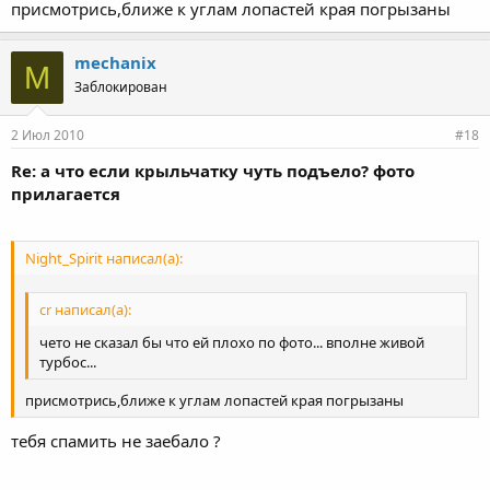
присмотрись,ближе к углам лопастей края погрызаны
mechanix
M
Заблокирован
2 Июл 2010
#18
Re: а что если крыльчатку чуть подъело? фото
прилагается
Night_Spirit написал(а):
cr написал(а):
чето не сказал бы что ей плохо по фото... вполне живой
турбос...
присмотрись,ближе к углам лопастей края погрызаны
тебя спамить не заебало ?