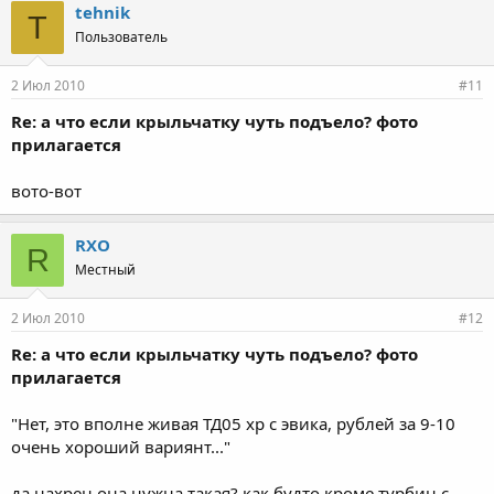
tehnik
T
Пользователь
2 Июл 2010
#11
Re: а что если крыльчатку чуть подъело? фото
прилагается
вото-вот
RXO
R
Местный
2 Июл 2010
#12
Re: а что если крыльчатку чуть подъело? фото
прилагается
"Нет, это вполне живая ТД05 хр с эвика, рублей за 9-10
очень хороший вариянт..."
да нахрен она нужна такая? как будто кроме турбин с