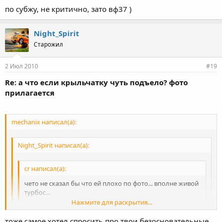
по субжу, не критично, зато вф37 )
Night_Spirit
Старожил
2 Июл 2010
#19
Re: а что если крыльчатку чуть подъело? фото
прилагается
mechanix написал(а):
Night_Spirit написал(а):
cr написал(а):
чето не сказал бы что ей плохо по фото... вполне живой
турбос...
Нажмите для раскрытия...
присмотрись,ближе к углам лопастей края погрызаны
тоже самое хотел спросить про твои безосновательные