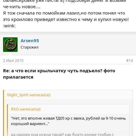
че-нить новое....
Я тож сначала по помойкам лазил,но потом понял что
это кроилово приведет известно к чему и купил новую!
:wink:
Arsen95
Старожил
2 Июл 2010
#14
Re: а что если крыльчатку чуть подъело? фото
прилагается
Night_Spirit написал(а):
RXO написал(а):
"Нет, это вполне живая ТД05 хр с эвика, рублей за 9-10 очень
хороший вариянт..."
да нахрен она нужна такая? как будто кроме турбин с