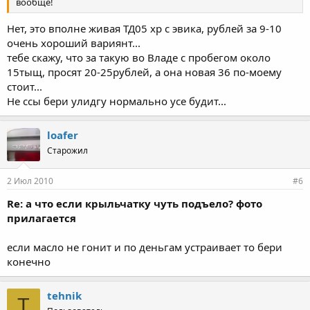
вообще!
Нет, это вполне живая ТД05 хр с эвика, рублей за 9-10
очень хороший вариянт...
тебе скажу, что за такую во Владе с пробегом около
15тыщ, просят 20-25рублей, а она новая 36 по-моему
стоит...
Не ссы бери улидгу нормально усе будит...
loafer
Старожил
2 Июл 2010
#6
Re: а что если крыльчатку чуть подъело? фото
прилагается
если масло не гонит и по деньгам устраивает то бери
конечно
tehnik
T