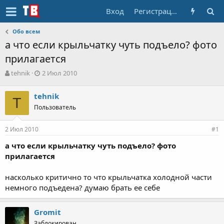
Вход
Регистрация
Обо всем
а что если крыльчатку чуть подъело? фото
прилагается
А
Д
tehnik
2 Июл 2010
в
а
т
т
tehnik
о
T
а
Пользователь
р
н
т
а
е
ч
2 Июл 2010
#1
м
а
ы
л
а что если крыльчатку чуть подъело? фото
а
прилагается
насколько критично то что крыльчатка холодной части
немного подъедена? думаю брать ее себе
Gromit
Заблокирован