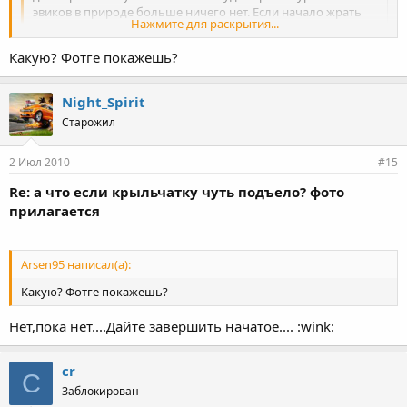
эвиков в природе больше ничего нет. Если начало жрать
Нажмите для раскрытия...
колесо - место ей в помойке
Какую? Фотге покажешь?
+1 Даже если это просто из-за отсутсвия фильтра -
Нажмите для раскрытия...
балансировке уже писта! 8) Подсобери денег и возьми че-нить
новое....
Night_Spirit
Я тож сначала по помойкам лазил,но потом понял что это
Старожил
кроилово приведет известно к чему и купил новую! :wink:
2 Июл 2010
#15
Re: а что если крыльчатку чуть подъело? фото
прилагается
Arsen95 написал(а):
Какую? Фотге покажешь?
Нет,пока нет....Дайте завершить начатое.... :wink:
cr
C
Заблокирован