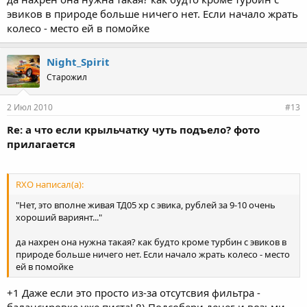
эвиков в природе больше ничего нет. Если начало жрать
колесо - место ей в помойке
Night_Spirit
Старожил
2 Июл 2010
#13
Re: а что если крыльчатку чуть подъело? фото
прилагается
RXO написал(а):
"Нет, это вполне живая ТД05 хр с эвика, рублей за 9-10 очень
хороший вариянт..."
да нахрен она нужна такая? как будто кроме турбин с эвиков в
природе больше ничего нет. Если начало жрать колесо - место
ей в помойке
+1 Даже если это просто из-за отсутсвия фильтра -
балансировке уже писта! 8) Подсобери денег и возьми