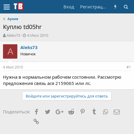
Вход
Регистрация
Архив
Куплю td05hr
А
Д
Aleks73
4 Июл 2010
в
а
т
т
Aleks73
A
о
а
Новичок
р
н
т
а
4 Июл 2010
е
ч
#1
м
а
Нужна в нормальном рабочем состоянии. Рассмотрю
ы
л
предложения связь ася 2159065 или лс.
а
Войдите или зарегистрируйтесь для ответа.
Facebook
Twitter
Google+
Reddit
Pinterest
Tumblr
WhatsApp
Элект
Поделиться:
Ссылка