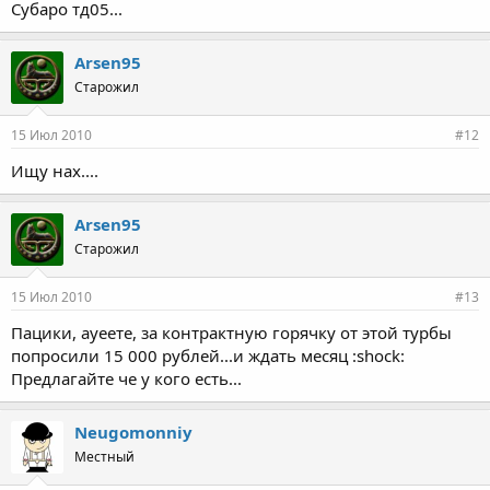
Субаро тд05...
Arsen95
Старожил
15 Июл 2010
#12
Ищу нах....
Arsen95
Старожил
15 Июл 2010
#13
Пацики, ауеете, за контрактную горячку от этой турбы
попросили 15 000 рублей...и ждать месяц :shock:
Предлагайте че у кого есть...
Neugomonniy
Местный