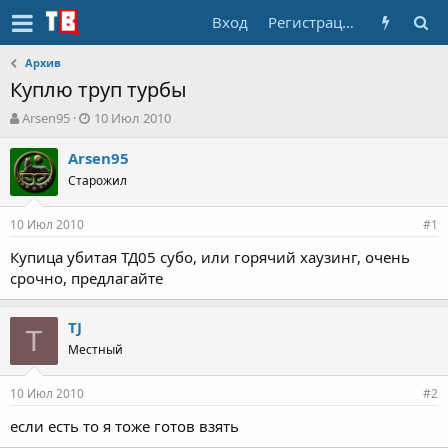
Вход
Регистрация
Архив
Куплю труп турбы
А
Д
Arsen95
10 Июл 2010
в
а
т
т
Arsen95
о
а
Старожил
р
н
т
а
10 Июл 2010
е
ч
#1
м
а
Купица убитая ТД05 субо, или горячий хаузинг, очень
ы
л
срочно, предлагайте
а
TJ
T
Местный
10 Июл 2010
#2
если есть то я тоже готов взять