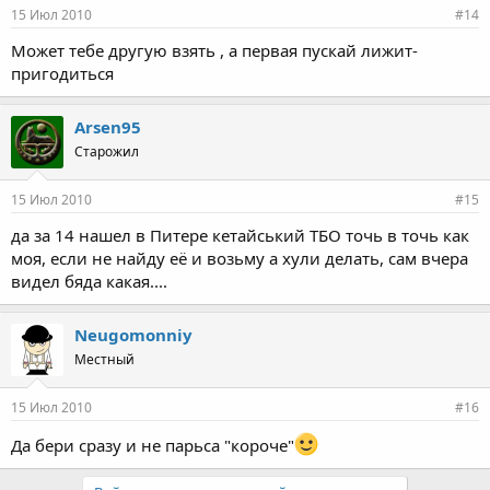
15 Июл 2010
#14
Может тебе другую взять , а первая пускай лижит-
пригодиться
Arsen95
Старожил
15 Июл 2010
#15
да за 14 нашел в Питере кетайський ТБО точь в точь как
моя, если не найду её и возьму а хули делать, сам вчера
видел бяда какая....
Neugomonniy
Местный
15 Июл 2010
#16
Да бери сразу и не парьса "короче"