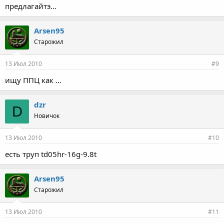
предлагайтэ...
Arsen95
Старожил
13 Июл 2010
#9
ищу ППЦ как ...
dzr
D
Новичок
13 Июл 2010
#10
есть труп td05hr-16g-9.8t
Arsen95
Старожил
13 Июл 2010
#11