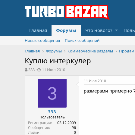
Главная
Форумы
Что нового?
Поль
Новые сообщения
Поиск сообщений
Главная
Форумы
Коммерческие разделы
Продам
Куплю интеркулер
А
Д
333
11 Июл 2010
в
а
т
т
11 Июл 2010
о
а
3
размерами примерно 70
р
н
т
а
е
ч
м
а
333
ы
л
Пользователь
а
Регистрация
03.12.2009
Сообщения
96
Лайки
0