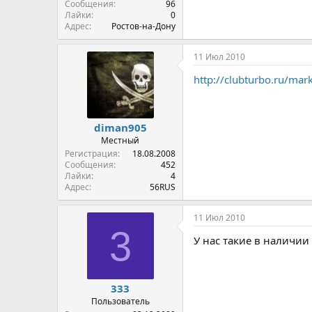
Сообщения
96
Лайки
0
Адрес
Ростов-на-Дону
11 Июл 2010
http://clubturbo.ru/marke
diman905
Местный
Регистрация
18.08.2008
Сообщения
452
Лайки
4
Адрес
56RUS
11 Июл 2010
3
У нас такие в наличии
333
Пользователь