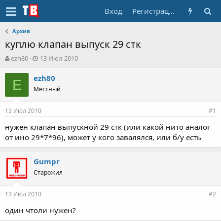
Вход
Регистрация
Архив
куплю клапан выпуск 29 стк
А
Д
ezh80
13 Июл 2010
в
а
т
т
ezh80
E
о
а
Местный
р
н
т
а
13 Июл 2010
е
ч
#1
м
а
нужен клапан выпускной 29 стк (или какой нито аналог
ы
л
от ино 29*7*96), может у кого завалялся, или б/у есть
а
Gumpr
Старожил
13 Июл 2010
#2
один чтоли нужен?