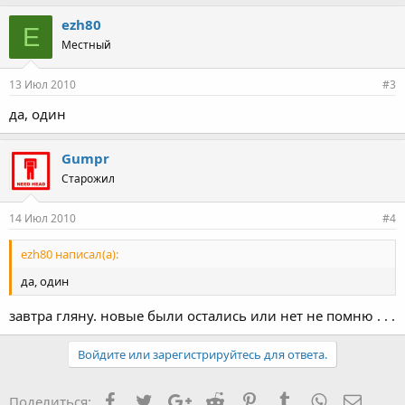
ezh80
E
Местный
13 Июл 2010
#3
да, один
Gumpr
Старожил
14 Июл 2010
#4
ezh80 написал(а):
да, один
завтра гляну. новые были остались или нет не помню . . .
Войдите или зарегистрируйтесь для ответа.
Facebook
Twitter
Google+
Reddit
Pinterest
Tumblr
WhatsApp
Элект
Поделиться: