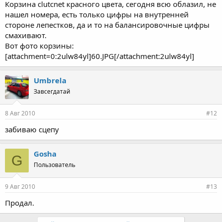
Корзина clutcnet красного цвета, сегодня всю облазил, не
нашел номера, есть только цифры на внутренней
стороне лепестков, да и то на балансировочные цифры
смахивают.
Вот фото корзины:
[attachment=0:2ulw84yl]60.JPG[/attachment:2ulw84yl]
Umbrela
Завсегдатай
8 Авг 2010
#12
забиваю сцепу
Gosha
G
Пользователь
9 Авг 2010
#13
Продал.