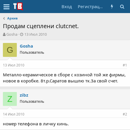
Вход
Регистрация
Архив
Продам сцеплени clutcnet.
А
Д
Gosha
13 Июл 2010
в
а
т
т
Gosha
G
о
а
Пользователь
р
н
т
а
13 Июл 2010
е
ч
#1
м
а
Металло-керамическое в сборе с козиной той же фирмы,
ы
л
новое в коробке. 8т.р.Саратов вышлю тк.За свой счет.
а
zibz
Z
Пользователь
14 Июл 2010
#2
номер телефона в личку кинь.