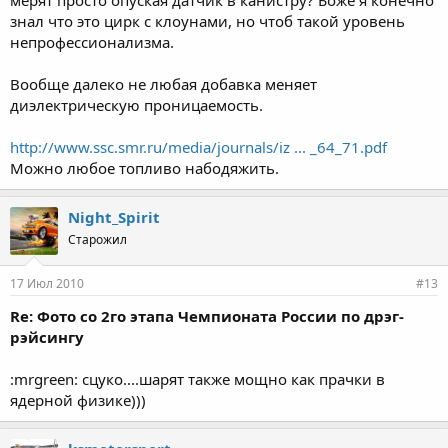
мерят просто опуская датчик в канистру? Боже я конечно
знал что это цирк с клоунами, но чтоб такой уровень
непрофессионализма.
Вообще далеко не любая добавка меняет
диэлектрическую проницаемость.
http://www.ssc.smr.ru/media/journals/iz ... _64_71.pdf
Можно любое топливо набодяжить.
Night_Spirit
Старожил
17 Июл 2010
#13
Re: Фото со 2го этапа Чемпионата России по дрэг-
рэйсингу
:mrgreen: сцуко....шарят также мощно как прачки в
ядерной физике)))