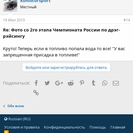
ksmotorsport
Местный
18 Июл 2010
#14
Re: Фото со 2го этапа Чемпионата России по дрэг-
рэйсингу
Круто! Теперь если в топливо попала вода то все! "У вас
запрещенная присадка в топливе!"
Войдите или зарегистрируйтесь для ответа.
Facebook
Twitter
Google+
Reddit
Pinterest
Tumblr
WhatsApp
Элект
Поделиться:
Ссылка
Обо всем
Russian (RU)
Условия и правила
Конфиденциальность
Помощь
Главная