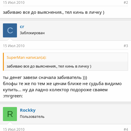
15 Июл 2010
#2
забиваю все до выяснения., тел кинь в личку )
cr
C
Заблокирован
15 Июл 2010
#3
SuperMan написал(а):
забиваю все до выяснения., тел кинь в личку )
ты денег завези сначала забиватель )))
блофы те же по тем же ценам ближе не судьба видимо
купить... ну да ладно колектор подороже сваяем
:mrgreen:
Rockky
R
Пользователь
15 Июл 2010
#4