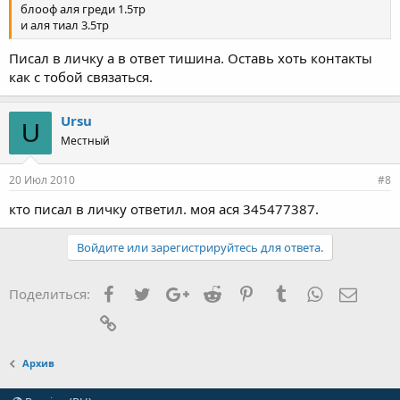
блооф аля греди 1.5тр
и аля тиал 3.5тр
Писал в личку а в ответ тишина. Оставь хоть контакты
как с тобой связаться.
Ursu
U
Местный
20 Июл 2010
#8
кто писал в личку ответил. моя ася 345477387.
Войдите или зарегистрируйтесь для ответа.
Facebook
Twitter
Google+
Reddit
Pinterest
Tumblr
WhatsApp
Элект
Поделиться:
Ссылка
Архив