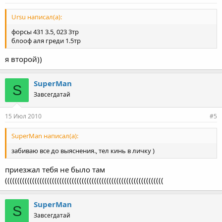
Ursu написал(а):
форсы 431 3.5, 023 3тр
блооф аля греди 1.5тр
я второй))
SuperMan
S
Завсегдатай
15 Июл 2010
#5
SuperMan написал(а):
забиваю все до выяснения., тел кинь в личку )
приезжал тебя не было там
((((((((((((((((((((((((((((((((((((((((((((((((((((((((((((((((
SuperMan
S
Завсегдатай