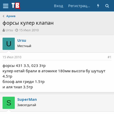
Вход
Регистрация
Архив
форсы кулер клапан
А
Д
Ursu
15 Июл 2010
в
а
т
т
Ursu
U
о
а
Местный
р
н
т
а
15 Июл 2010
е
ч
#1
м
а
форсы 431 3.5, 023 3тр
ы
л
кулер кетай брали в атомике 180мм высота бу шутшут
а
4.5тр
блооф аля греди 1.5тр
и аля тиал 3.5тр
SuperMan
S
Завсегдатай