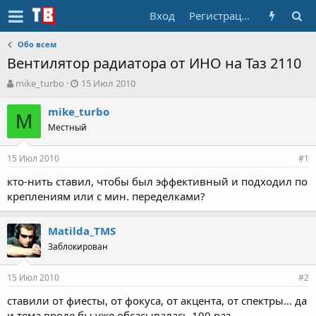
Вход
Регистрация
Обо всем
Вентилятор радиатора от ИНО на Таз 2110
А
Д
mike_turbo
15 Июл 2010
в
а
т
т
mike_turbo
M
о
а
Местный
р
н
т
а
15 Июл 2010
е
ч
#1
м
а
кто-нить ставил, чтобы был эффективный и подходил по
ы
л
креплениям или с мин. переделками?
а
Matilda_TMS
Заблокирован
15 Июл 2010
#2
ставили от фиесты, от фокуса, от акцента, от спектры... да
и тема вроде бы уже обсасывалась 100 раз.