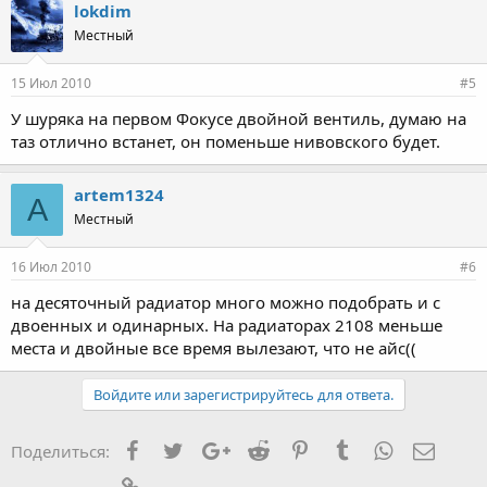
lokdim
Местный
15 Июл 2010
#5
У шуряка на первом Фокусе двойной вентиль, думаю на
таз отлично встанет, он поменьше нивовского будет.
artem1324
A
Местный
16 Июл 2010
#6
на десяточный радиатор много можно подобрать и с
двоенных и одинарных. На радиаторах 2108 меньше
места и двойные все время вылезают, что не айс((
Войдите или зарегистрируйтесь для ответа.
Facebook
Twitter
Google+
Reddit
Pinterest
Tumblr
WhatsApp
Элект
Поделиться:
Ссылка