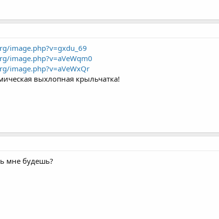
org/image.php?v=gxdu_69
.org/image.php?v=aVeWqm0
org/image.php?v=aVeWxQr
амическая выхлопная крыльчатка!
ть мне будешь?