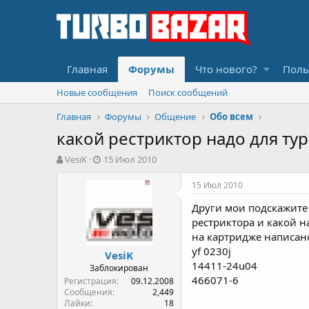
Главная
Форумы
Что нового?
Поль
Новые сообщения
Поиск сообщений
Главная
Форумы
Общение
Обо всем
какой рестриктор надо для турб
А
Д
VesiK
15 Июл 2010
в
а
т
т
15 Июл 2010
о
а
Други мои подскажите 
р
н
т
а
рестриктора и какой на
е
ч
на картридже написан
м
а
yf 0230j
VesiK
ы
л
14411-24u04
Заблокирован
а
466071-6
Регистрация
09.12.2008
Сообщения
2,449
Лайки
18