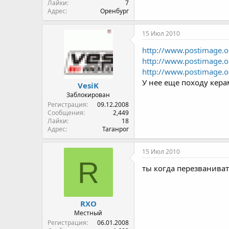
Лайки
7
Адрес
Оренбург
15 Июл 2010
http://www.postimage.
http://www.postimage
http://www.postimage.
У нее еще походу кер
VesiK
Заблокирован
Регистрация
09.12.2008
Сообщения
2,449
Лайки
18
Адрес
Таганрог
15 Июл 2010
R
ты когда перезванива
RXO
Местный
Регистрация
06.01.2008