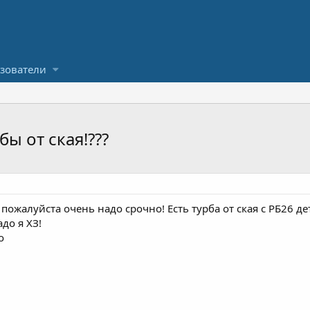
зователи
ы от ская!???
пожалуйста очень надо срочно! Есть турба от ская с РБ26 де
до я ХЗ!
о