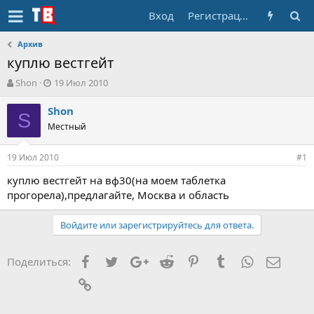
Вход
Регистрация
Архив
куплю вестгейт
А
Д
Shon
19 Июл 2010
в
а
т
т
Shon
S
о
а
Местный
р
н
т
а
19 Июл 2010
е
ч
#1
м
а
куплю вестгейт на вф30(на моем таблетка
ы
л
прогорела),предлагайте, Москва и область
а
Войдите или зарегистрируйтесь для ответа.
Facebook
Twitter
Google+
Reddit
Pinterest
Tumblr
WhatsApp
Элект
Поделиться:
Ссылка