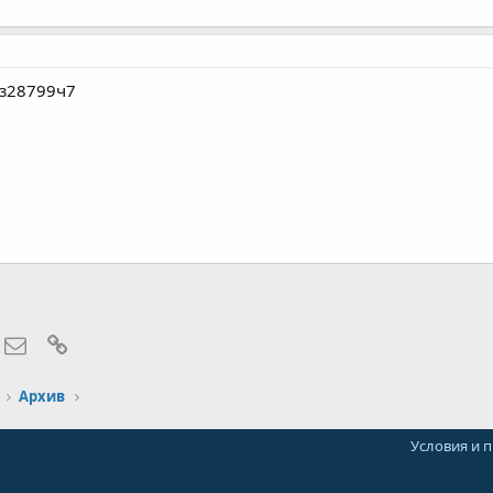
оз28799ч7
hatsApp
Электронная почта
Ссылка
Архив
Условия и 