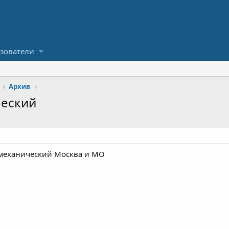
зователи
Архив
ческий
 механический Москва и МО