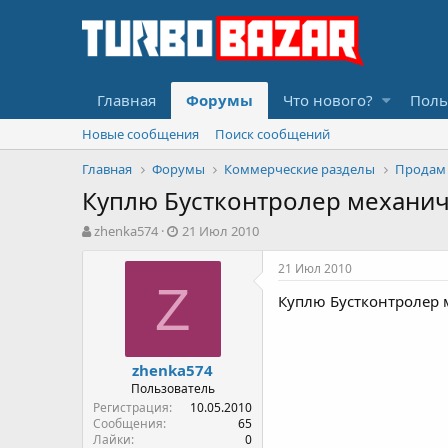
Главная
Форумы
Что нового?
Поль
Новые сообщения
Поиск сообщений
Главная
Форумы
Коммерческие разделы
Продам
Куплю Бустконтролер механи
А
Д
zhenka574
21 Июл 2010
в
а
т
т
21 Июл 2010
о
а
Z
Куплю Бустконтролер
р
н
т
а
е
ч
м
а
zhenka574
ы
л
Пользователь
а
Регистрация
10.05.2010
Сообщения
65
Лайки
0