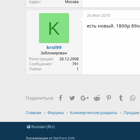
Адрес
Москва
26 Июл 2010
K
есть новый. 1800р 89
krol99
Заблокирован
Регистрация
26.12.2008
Сообщения
791
Лайки
1
Facebook
Twitter
Google+
Reddit
Pinterest
Tumblr
W
Поделиться:
Главная
Форумы
Коммерческие разделы
Продам
Russian (RU)
Локализация от
XenForo.Info