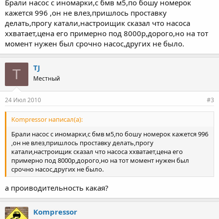
Брали насос с иномарки,с бмв м5,по бошу номерок
кажется 996 ,он не влез,пришлось проставку
делать,прогу катали,настроищик сказал что насоса
ххватает,цена его примерно под 8000р,дорого,но на тот
момент нужен был срочно насос,других не было.
TJ
T
Местный
24 Июл 2010
#3
Kompressor написал(а):
Брали насос с иномарки,с бмв м5,по бошу номерок кажется 996
,он не влез,пришлось проставку делать,прогу
катали,настроищик сказал что насоса ххватает,цена его
примерно под 8000р,дорого,но на тот момент нужен был
срочно насос,других не было.
а проиводительность какая?
Kompressor