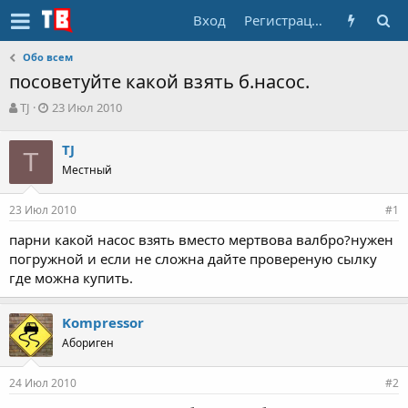
Вход
Регистрация
Обо всем
посоветуйте какой взять б.насос.
А
Д
TJ
23 Июл 2010
в
а
т
т
TJ
о
T
а
Местный
р
н
т
а
е
ч
23 Июл 2010
#1
м
а
ы
л
парни какой насос взять вместо мертвова валбро?нужен
а
погружной и если не сложна дайте провереную сылку
где можна купить.
Kompressor
Абориген
24 Июл 2010
#2