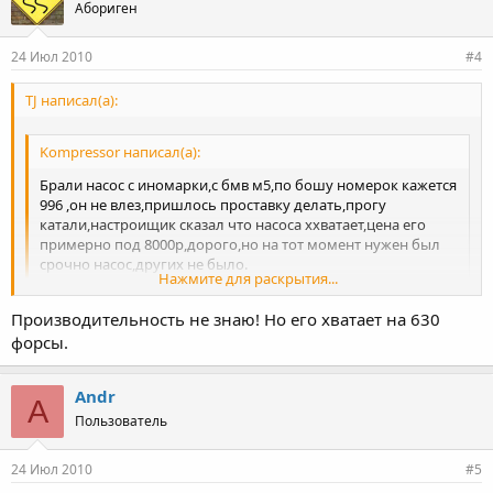
Абориген
24 Июл 2010
#4
TJ написал(а):
Kompressor написал(а):
Брали насос с иномарки,с бмв м5,по бошу номерок кажется
996 ,он не влез,пришлось проставку делать,прогу
катали,настроищик сказал что насоса ххватает,цена его
примерно под 8000р,дорого,но на тот момент нужен был
срочно насос,других не было.
Нажмите для раскрытия...
а проиводительность какая?
Производительность не знаю! Но его хватает на 630
Нажмите для раскрытия...
форсы.
Andr
A
Пользователь
24 Июл 2010
#5