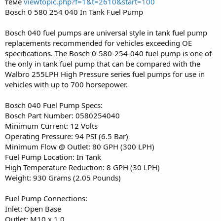
теме
viewtopic.php?f=1&t=2610&start=100
Bosch 0 580 254 040 In Tank Fuel Pump
Bosch 040 fuel pumps are universal style in tank fuel pump
replacements recommended for vehicles exceeding OE
specifications. The Bosch 0-580-254-040 fuel pump is one of
the only in tank fuel pump that can be compared with the
Walbro 255LPH High Pressure series fuel pumps for use in
vehicles with up to 700 horsepower.
Bosch 040 Fuel Pump Specs:
Bosch Part Number: 0580254040
Minimum Current: 12 Volts
Operating Pressure: 94 PSI (6.5 Bar)
Minimum Flow @ Outlet: 80 GPH (300 LPH)
Fuel Pump Location: In Tank
High Temperature Reduction: 8 GPH (30 LPH)
Weight: 930 Grams (2.05 Pounds)
Fuel Pump Connections:
Inlet: Open Base
Outlet: M10 x 1.0