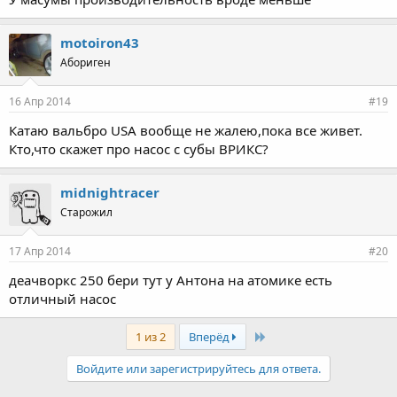
motoiron43
Абориген
16 Апр 2014
#19
Катаю вальбро USA вообще не жалею,пока все живет.
Кто,что скажет про насос с субы ВРИКС?
midnightracer
Старожил
17 Апр 2014
#20
деачворкс 250 бери тут у Антона на атомике есть
отличный насос
Last
1 из 2
Вперёд
Войдите или зарегистрируйтесь для ответа.