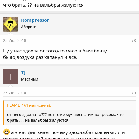
что брать..?? на вальбры жалуются
Kompressor
Абориген
25 Июл 2010
#8
Ну у нас здохла от того,что мало в баке бензу
было,воздуха раз хапанул и всё.
TJ
T
Местный
25 Июл 2010
#9
FLAME_161 написал(а):
от чего здохла то??? вот тоже мучаюсь этим вопросом.. что
брать..?? на вальбры жалуются
а у нас фиг знает почему здохла.бак маленький и
постояна полный воздуха некак не могла хапнуть