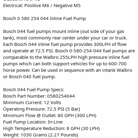
Electrical: Positive M6 / Negative M5
Bosch 0 580 254 044 Inline Fuel Pump
Bosch 044 fuel pumps mount inline (out side of your gas
tank), most commonly rear center under your car or truck.
Each Bosch 044 inline fuel pump provides 300LPH of flow
and operate at 72.5 PSI. Bosch 0-580-254-044 fuel pumps are
comparable to the Walbro 255LPH high pressure inline fuel
pumps which can both support vehicles for up to 600-700
horse power. Can be used in sequence with an intank Walbro
or Bosch 040 fuel pump.
Bosch 044 Fuel Pump Specs:
Bosch Part Number: 0580254044
Minimum Current: 12 Volts
Operating Pressure: 72.5 PSI (5 Bar)
Minimum Flow @ Outlet: 80 GPH (300 LPH)
Fuel Pump Location: In-Line
High Temperature Reduction: 8 GPH (30 LPH)
Weight: 1030 Grams (2.27 Pounds)