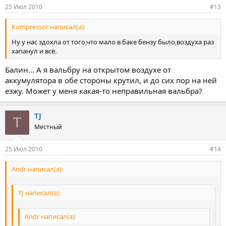
25 Июл 2010
#13
Kompressor написал(а):
Ну у нас здохла от того,что мало в баке бензу было,воздуха раз
хапанул и всё.
Балин... А я вальбру на открытом воздухе от
аккумулятора в обе стороны крутил, и до сих пор на ней
езжу. Может у меня какая-то неправильная вальбра?
TJ
T
Местный
25 Июл 2010
#14
Andr написал(а):
TJ написал(а):
Andr написал(а):