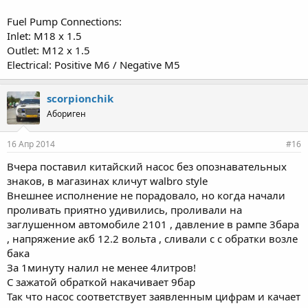
Fuel Pump Connections:
Inlet: M18 x 1.5
Outlet: M12 x 1.5
Electrical: Positive M6 / Negative M5
scorpionchik
Абориген
16 Апр 2014
#16
Вчера поставил китайский насос без опознавательных
знаков, в магазинах кличут walbro style
Внешнее исполнение не порадовало, но когда начали
проливать приятно удивились, проливали на
заглушенном автомобиле 2101 , давление в рампе 3бара
, напряжение акб 12.2 вольта , сливали с с обратки возле
бака
За 1минуту налил не менее 4литров!
С зажатой обраткой накачивает 9бар
Так что насос соответствует заявленным цифрам и качает