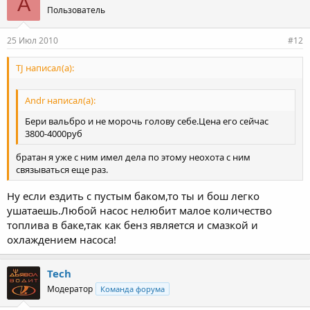
A
Пользователь
25 Июл 2010
#12
TJ написал(а):
Andr написал(а):
Бери вальбро и не морочь голову себе.Цена его сейчас
3800-4000руб
братан я уже с ним имел дела по этому неохота с ним
связываться еще раз.
Ну если ездить с пустым баком,то ты и бош легко
ушатаешь.Любой насос нелюбит малое количество
топлива в баке,так как бенз является и смазкой и
охлаждением насоса!
Tech
Модератор
Команда форума