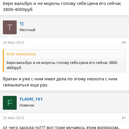
Бери вальбро и не морочь голову себе.Цена его сейчас
3800-4000руб
TJ
T
Местный
24 Июл 2010
#6
Andr написал(а):
Бери вальбро и не морочь голову себе.Цена его сейчас 3800-
4000руб
братан я уже с ним имел дела по этому неохота с ним
связываться еще раз.
FLAME_161
F
Новичок
25 Июл 2010
#7
от чего здохла то??? вот тоже мучаюсь этим вопросом..