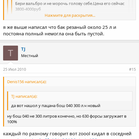
Бери вальбро и не морочь голову себе.Цена его сейчас
3800-4000руб
Нажмите для раскрытия...
братан я уже с ним имел дела по этому неохота с ним
связываться еще раз.
я же выше написал что бак резаный около 25 л и
Нажмите для раскрытия...
постояна полный немогла она быть пустой.
Ну если ездить с пустым баком,то ты и бош легко
ушатаешь.Любой насос нелюбит малое количество топлива в
Нажмите для раскрытия...
баке,так как бенз является и смазкой и охлаждением насоса!
TJ
T
Местный
25 Июл 2010
#15
Denis156 написал(а):
TJ написал(а):
да вот нашол у пацана бош 040 300 л.ч новый
ну бош 040 не 300 литров конечно, но 630 форсы загружает в
100%
каждый по разному говорит вот zoool кидал в соседней