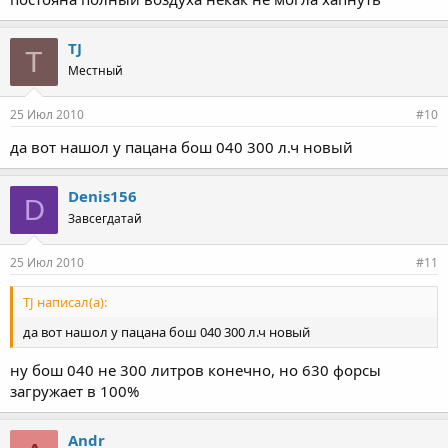
TJ
T
Местный
25 Июл 2010
#10
да вот нашол у пацана бош 040 300 л.ч новый
Denis156
D
Завсегдатай
25 Июл 2010
#11
TJ написал(а):
да вот нашол у пацана бош 040 300 л.ч новый
ну бош 040 не 300 литров конечно, но 630 форсы
загружает в 100%
Andr