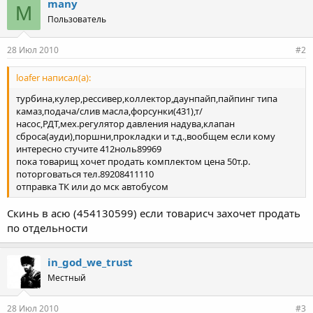
many
M
Пользователь
28 Июл 2010
#2
loafer написал(а):
турбина,кулер,рессивер,коллектор,даунпайп,пайпинг типа
камаз,подача/слив масла,форсунки(431),т/
насос,РДТ,мех.регулятор давления надува,клапан
сброса(ауди),поршни,прокладки и т.д.,вообщем если кому
интересно стучите 412ноль89969
пока товарищ хочет продать комплектом цена 50т.р.
поторговаться тел.89208411110
отправка ТК или до мск автобусом
Скинь в асю (454130599) если товарисч захочет продать
по отдельности
in_god_we_trust
Местный
28 Июл 2010
#3