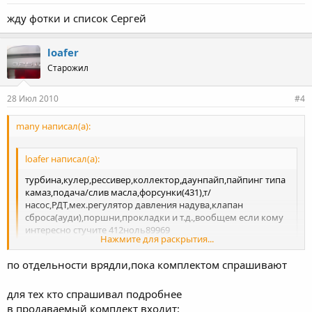
жду фотки и список Сергей
loafer
Старожил
28 Июл 2010
#4
many написал(а):
loafer написал(а):
турбина,кулер,рессивер,коллектор,даунпайп,пайпинг типа
камаз,подача/слив масла,форсунки(431),т/
насос,РДТ,мех.регулятор давления надува,клапан
сброса(ауди),поршни,прокладки и т.д.,вообщем если кому
интересно стучите 412ноль89969
Нажмите для раскрытия...
пока товарищ хочет продать комплектом цена 50т.р.
поторговаться тел.89208411110
по отдельности врядли,пока комплектом спрашивают
отправка ТК или до мск автобусом
Нажмите для раскрытия...
Скинь в асю (454130599) если товарисч захочет продать по
для тех кто спрашивал подробнее
отдельности
в продаваемый комплект входит: