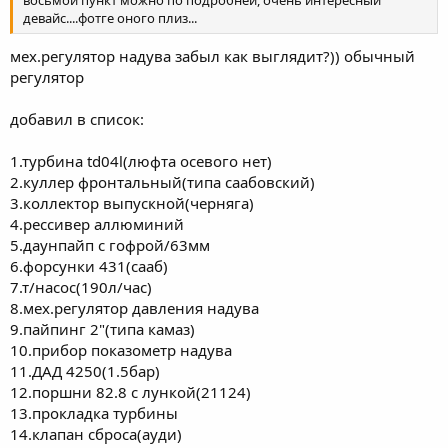
восьмой пункт можно по подробней, очень интересный
девайс....фотге оного плиз...
мех.регулятор надува забыл как выглядит?)) обычный
регулятор
добавил в список:
1.турбина td04l(люфта осевого нет)
2.куллер фронтальный(типа саабовский)
3.коллектор выпускной(черняга)
4.рессивер аллюминий
5.даунпайп с гофрой/63мм
6.форсунки 431(сааб)
7.т/насос(190л/час)
8.мех.регулятор давления надува
9.пайпинг 2"(типа камаз)
10.прибор показометр надува
11.ДАД 4250(1.5бар)
12.поршни 82.8 с лункой(21124)
13.прокладка турбины
14.клапан сброса(ауди)