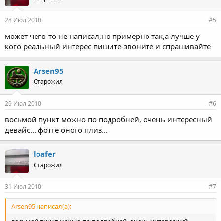
28 Июл 2010
#5
может чего-то не написал,но примерно так,а лучше у
кого реальный интерес пишите-звоните и спрашивайте
Arsen95
Старожил
29 Июл 2010
#6
восьмой пункт можно по подробней, очень интересный
девайс....фотге оного плиз...
loafer
Старожил
31 Июл 2010
#7
Arsen95 написал(а):