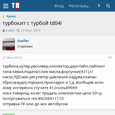
Вход
Регистрация
Архив
турбокит с турбой td04l
А
Д
loafer
27 Июл 2010
в
а
т
т
loafer
о
а
Старожил
р
н
т
а
27 Июл 2010
е
ч
#1
м
а
турбина,кулер,рессивер,коллектор,даунпайп,пайпинг
ы
л
типа камаз,подача/слив масла,форсунки(431),т/
а
насос,РДТ,мех.регулятор давления надува,клапан
сброса(ауди),поршни,прокладки и т.д.,вообщем если
кому интересно стучите 412ноль89969
пока товарищ хочет продать комплектом цена 50т.р.
поторговаться тел.89208411110
отправка ТК или до мск автобусом