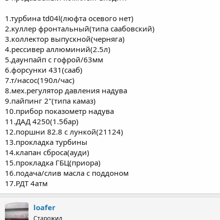
1.турбина td04l(люфта осевого нет)
2.куллер фронтальный(типа саабовский)
3.коллектор выпускной(черняга)
4.рессивер аллюминий(2.5л)
5.даунпайп с гофрой/63мм
6.форсунки 431(сааб)
7.т/насос(190л/час)
8.мех.регулятор давления надува
9.пайпинг 2"(типа камаз)
10.прибор показометр надува
11.ДАД 4250(1.5бар)
12.поршни 82.8 с лункой(21124)
13.прокладка турбины
14.клапан сброса(ауди)
15.прокладка ГБЦ(приора)
16.подача/слив масла с поддоном
17.РДТ 4атм
loafer
Старожил