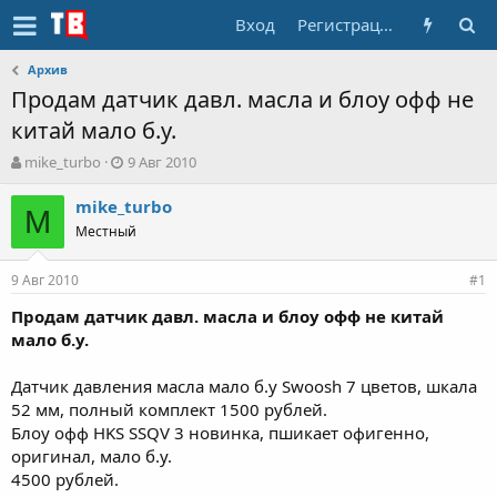
Вход
Регистрация
Архив
Продам датчик давл. масла и блоу офф не
китай мало б.у.
А
Д
mike_turbo
9 Авг 2010
в
а
т
т
mike_turbo
M
о
а
Местный
р
н
т
а
9 Авг 2010
е
ч
#1
м
а
Продам датчик давл. масла и блоу офф не китай
ы
л
мало б.у.
а
Датчик давления масла мало б.у Swoosh 7 цветов, шкала
52 мм, полный комплект 1500 рублей.
Блоу офф HKS SSQV 3 новинка, пшикает офигенно,
оригинал, мало б.у.
4500 рублей.