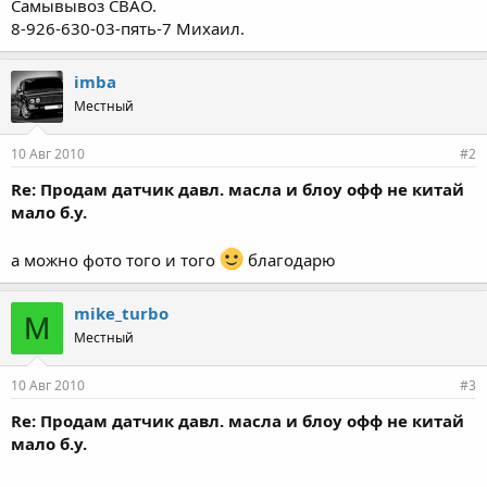
Самывывоз СВАО.
8-926-630-03-пять-7 Михаил.
imba
Местный
10 Авг 2010
#2
Re: Продам датчик давл. масла и блоу офф не китай
мало б.у.
а можно фото того и того
благодарю
mike_turbo
M
Местный
10 Авг 2010
#3
Re: Продам датчик давл. масла и блоу офф не китай
мало б.у.