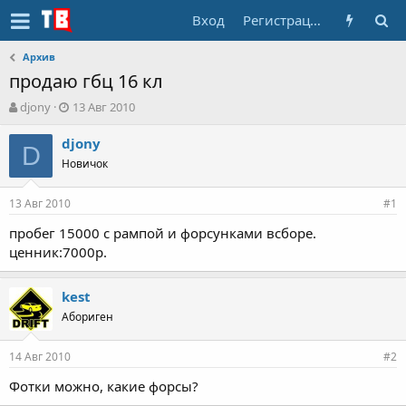
Вход
Регистрация
Архив
продаю гбц 16 кл
А
Д
djony
13 Авг 2010
в
а
т
т
djony
D
о
а
Новичок
р
н
т
а
13 Авг 2010
е
ч
#1
м
а
пробег 15000 с рампой и форсунками всборе.
ы
л
ценник:7000р.
а
kest
Абориген
14 Авг 2010
#2
Фотки можно, какие форсы?