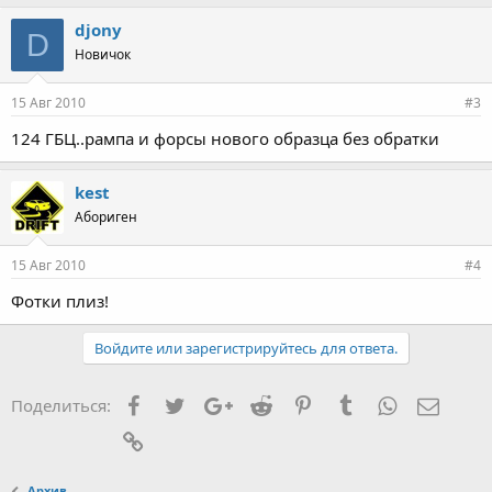
djony
D
Новичок
15 Авг 2010
#3
124 ГБЦ..рампа и форсы нового образца без обратки
kest
Абориген
15 Авг 2010
#4
Фотки плиз!
Войдите или зарегистрируйтесь для ответа.
Facebook
Twitter
Google+
Reddit
Pinterest
Tumblr
WhatsApp
Элект
Поделиться:
Ссылка
Архив