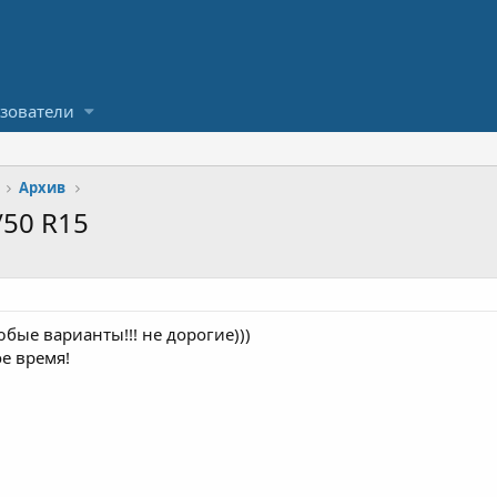
зователи
Архив
/50 R15
бые варианты!!! не дорогие)))
ое время!