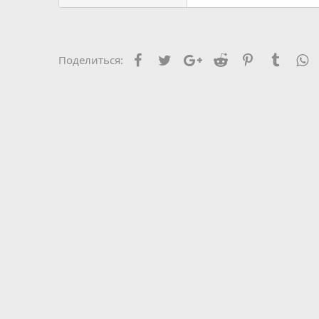
Facebook
Twitter
Google+
Reddit
Pinterest
Tumblr
W
Поделиться: