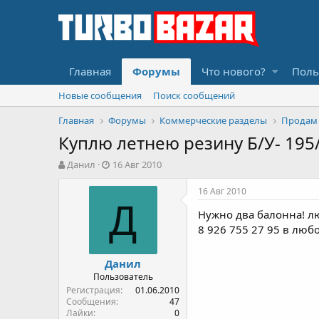
Главная
Форумы
Что нового?
Поль
Новые сообщения
Поиск сообщений
Главная
Форумы
Коммерческие разделы
Продам
Куплю летнею резину Б/У- 195
А
Д
Данил
16 Авг 2010
в
а
т
т
16 Авг 2010
о
а
Д
Нужно два балонна! лю
р
н
т
а
8 926 755 27 95 в люб
е
ч
м
а
Данил
ы
л
Пользователь
а
Регистрация
01.06.2010
Сообщения
47
Лайки
0