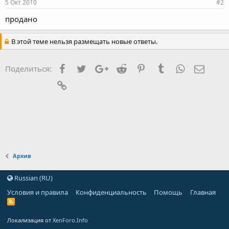
5 Окт 2010
#2
продано
В этой теме нельзя размещать новые ответы.
Facebook
Twitter
Google+
Reddit
Pinterest
Tumblr
WhatsApp
Элект
Поделиться:
Ссылка
Архив
Russian (RU)
Условия и правила
Конфиденциальность
Помощь
Главная
Локализация от
XenForo.Info