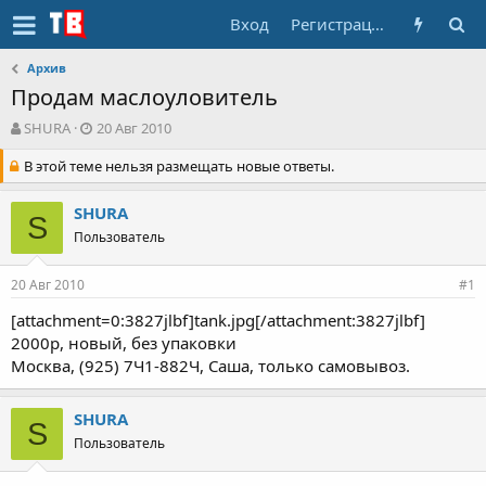
Вход
Регистрация
Архив
Продам маслоуловитель
А
Д
SHURA
20 Авг 2010
в
а
В этой теме нельзя размещать новые ответы.
т
т
о
а
р
н
SHURA
S
т
а
Пользователь
е
ч
м
а
ы
л
20 Авг 2010
#1
а
[attachment=0:3827jlbf]tank.jpg[/attachment:3827jlbf]
2000р, новый, без упаковки
Москва, (925) 7Ч1-882Ч, Саша, только самовывоз.
SHURA
S
Пользователь