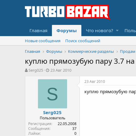
Главная
Форумы
Что нового?
Поль
Новые сообщения
Поиск сообщений
Главная
Форумы
Коммерческие разделы
Продам
куплю прямозубую пару 3.7 на 
А
Д
Serg025
23 Авг 2010
в
а
т
т
23 Авг 2010
о
а
S
куплю прямозубую пару
р
н
т
а
е
ч
м
а
Serg025
ы
л
Пользователь
а
Регистрация
22.05.2008
Сообщения
37
Лайки
0