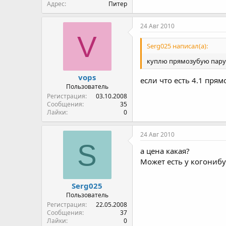
Адрес
Питер
24 Авг 2010
V
Serg025 написал(а):
куплю прямозубую пару 3
vops
если что есть 4.1 прям
Пользователь
Регистрация
03.10.2008
Сообщения
35
Лайки
0
24 Авг 2010
S
а цена какая?
Может есть у когонибу
Serg025
Пользователь
Регистрация
22.05.2008
Сообщения
37
Лайки
0