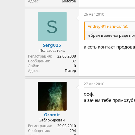
Адрес
Бологое
26 Авг 2010
S
Andrey-91 написал(а):
я брал в зеленограде пря
Serg025
а есть контакт продов
Пользователь
Регистрация
22.05.2008
Сообщения
37
Лайки
0
Адрес
Питер
27 Авг 2010
офф..
а зачем тебе прямозуба
Gromit
Заблокирован
Регистрация
29.03.2010
Сообщения
294