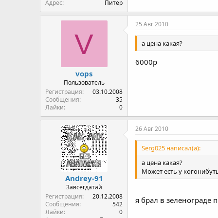
Адрес
Питер
25 Авг 2010
V
а цена какая?
6000р
vops
Пользователь
Регистрация
03.10.2008
Сообщения
35
Лайки
0
26 Авг 2010
Serg025 написал(а):
а цена какая?
Может есть у когонибут
Andrey-91
Завсегдатай
Регистрация
20.12.2008
я брал в зеленограде п
Сообщения
542
Лайки
0