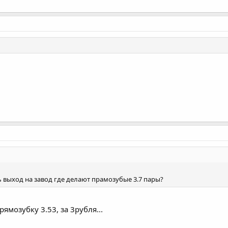
ь выход на завод где делают прамозубые 3.7 пары?
рямозубку 3.53, за 3рубля...