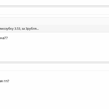
мозубку 3.53, за 3рубля...
ана??
я гп?