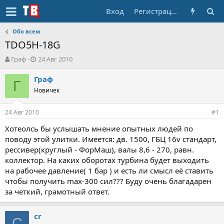
Вход
Регистрация
Обо всем
TDO5H-18G
А
Д
Граф
24 Авг 2010
в
а
т
т
Граф
Г
о
а
Новичек
р
н
т
а
24 Авг 2010
е
ч
#1
м
а
Хотеолсь бы услышать мнение опытных людей по
ы
л
поводу этой улитки. Имеется: дв. 1500, ГБЦ 16v стандарт,
а
рессивер(круглый - ФорМаш), валы 8,6 - 270, равн.
коллектор. На каких оборотах турбина будет выходить
на рабочее давление( 1 бар ) и есть ли смысл её ставить
чтобы получить max-300 сил??? Буду очень благадарен
за четкий, грамотный ответ.
cr
C