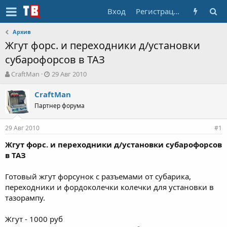
Вход
Регистрация
Архив
Жгут форс. и переходники д/установки
субарофорсов в ТАЗ
А
Д
CraftMan
29 Авг 2010
в
а
т
т
CraftMan
о
а
Партнер форума
р
н
т
а
29 Авг 2010
е
ч
#1
м
а
Жгут форс. и переходники д/установки субарофорсов
ы
л
в ТАЗ
а
Готовый жгут форсунок с разъемами от субарика,
переходники и фордоколечки колечки для установки в
тазорампу.
Жгут - 1000 руб