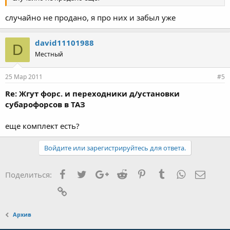
случайно не продано, я про них и забыл уже
david11101988
D
Местный
25 Мар 2011
#5
Re: Жгут форс. и переходники д/установки
субарофорсов в ТАЗ
еще комплект есть?
Войдите или зарегистрируйтесь для ответа.
Facebook
Twitter
Google+
Reddit
Pinterest
Tumblr
WhatsApp
Элект
Поделиться:
Ссылка
Архив