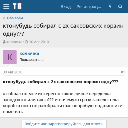
Вход
Регистрация
Обо всем
ктонубудь собирал с 2х саксовских корзин
одну???
А
Д
колючка
30 Авг 2010
в
а
т
т
колючка
К
о
а
Пользователь
р
н
т
а
30 Авг 2010
е
ч
#1
м
а
ктонубудь собирал с 2х саксовских корзин одну???
ы
л
а
я собрал но мне интересно какое лучше переделка
заводского или сакса??? и почемуто сразу зашелестела
коробка пока не разобрался шас попробую подшипники
поменять .
Войдите или зарегистрируйтесь для ответа.