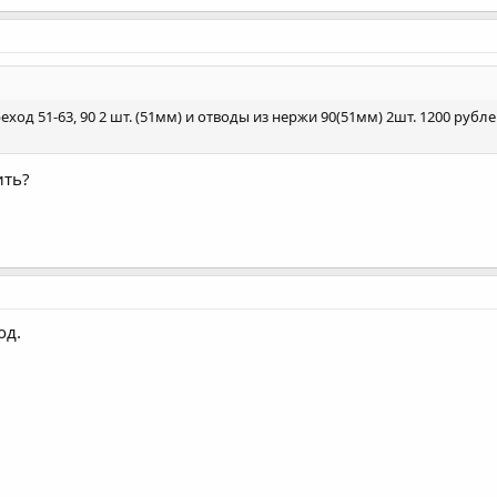
еход 51-63, 90 2 шт. (51мм) и отводы из нержи 90(51мм) 2шт. 1200 рубл
ить?
од.