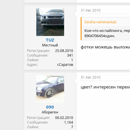
31 Авг 2010
Gosha написал(а):
Кое-что из пайпинга, пер
8904706454один.
TUZ
Местный
фотки можешь вылож
Регистрация
25.08.2010
Сообщения
341
Лайки
1
Адрес
г.Саратов
31 Авг 2010
цвет? интересен перех
090
Абориген
Регистрация
06.02.2010
Сообщения
1,164
Лайки
7