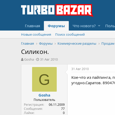
Главная
Форумы
Что нового?
Поль
Новые сообщения
Поиск сообщений
Главная
Форумы
Коммерческие разделы
Продам
Силикон.
А
Д
Gosha
31 Авг 2010
в
а
т
т
31 Авг 2010
о
а
G
Кое-что из пайпинга, п
р
н
т
а
угодно.Саратов. 8904
е
ч
м
а
Gosha
ы
л
Пользователь
а
Регистрация
06.11.2009
Сообщения
77
Лайки
0