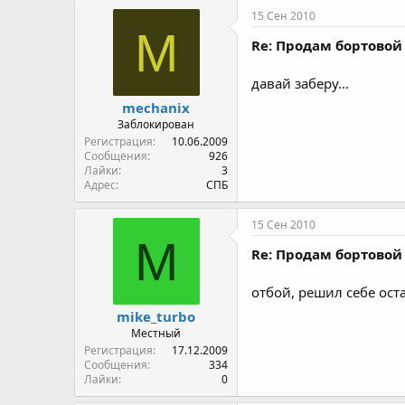
15 Сен 2010
M
Re: Продам бортовой 
давай заберу...
mechanix
Заблокирован
Регистрация
10.06.2009
Сообщения
926
Лайки
3
Адрес
СПБ
15 Сен 2010
M
Re: Продам бортовой 
отбой, решил себе ост
mike_turbo
Местный
Регистрация
17.12.2009
Сообщения
334
Лайки
0