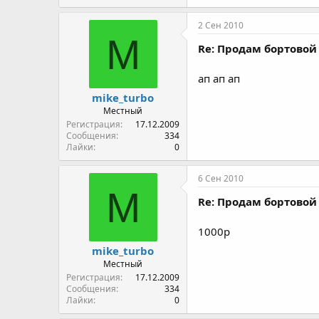
2 Сен 2010
M
Re: Продам бортовой 
ап ап ап
mike_turbo
Местный
Регистрация
17.12.2009
Сообщения
334
Лайки
0
6 Сен 2010
M
Re: Продам бортовой 
1000р
mike_turbo
Местный
Регистрация
17.12.2009
Сообщения
334
Лайки
0