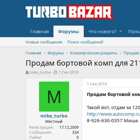
Главная
Форумы
Что нового?
Поль
Новые сообщения
Поиск сообщений
Главная
Форумы
Коммерческие разделы
Продам
Продам бортовой комп для 2110
А
Д
mike_turbo
1 Сен 2010
в
а
т
т
1 Сен 2010
о
а
M
Продам бортовой комп
р
н
т
а
е
ч
Такой вот, отдам за 12
м
а
http://www.autocomp.ru/
mike_turbo
ы
л
8-926-630-0357 Миша
Местный
а
Регистрация
17.12.2009
Сообщения
334
Лайки
0