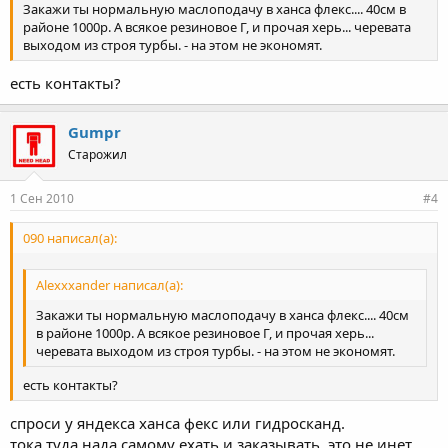
Закажи ты нормальную маслоподачу в ханса флекс.... 40см в
районе 1000р. А всякое резиновое Г, и прочая херь... черевата
выходом из строя турбы. - на этом не экономят.
есть контакты?
Gumpr
Старожил
1 Сен 2010
#4
090 написал(а):
Alexxxander написал(а):
Закажи ты нормальную маслоподачу в ханса флекс.... 40см
в районе 1000р. А всякое резиновое Г, и прочая херь...
черевата выходом из строя турбы. - на этом не экономят.
есть контакты?
спроси у яндекса ханса фекс или гидросканд.
тока туда нада самому ехать и заказывать. это не инет