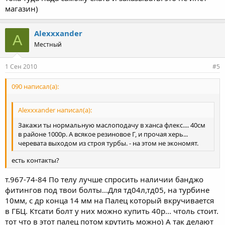
магазин)
Alexxxander
A
Местный
1 Сен 2010
#5
090 написал(а):
Alexxxander написал(а):
Закажи ты нормальную маслоподачу в ханса флекс.... 40см
в районе 1000р. А всякое резиновое Г, и прочая херь...
черевата выходом из строя турбы. - на этом не экономят.
есть контакты?
т.967-74-84 По телу лучше спросить наличии банджо
фитингов под твои болты...Для тд04л,тд05, на турбине
10мм, с др конца 14 мм на Палец который вкручивается
в ГБЦ. Ктсати болт у них можно купить 40р... чтоль стоит.
тот что в этот палец потом крутить можно) А так делают