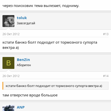
через поисковик тема вылезает, подниму.
toluk
Завсегдатай
26 Окт 2012
#13
кстати банжо болт подходит от тормозного супорта
вектра а)
BenZin
B
Абориген
26 Окт 2012
#14
кстати банжо болт подходит от тормозного супорта вектра а)
там отверстие вроде большое
ANP