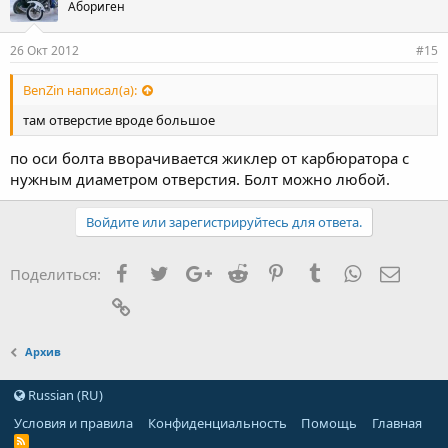
Абориген
26 Окт 2012
#15
BenZin написал(а):
там отверстие вроде большое
по оси болта вворачивается жиклер от карбюратора с
нужным диаметром отверстия. Болт можно любой.
Войдите или зарегистрируйтесь для ответа.
Facebook
Twitter
Google+
Reddit
Pinterest
Tumblr
WhatsApp
Элект
Поделиться:
Ссылка
Архив
Russian (RU)
Условия и правила
Конфиденциальность
Помощь
Главная