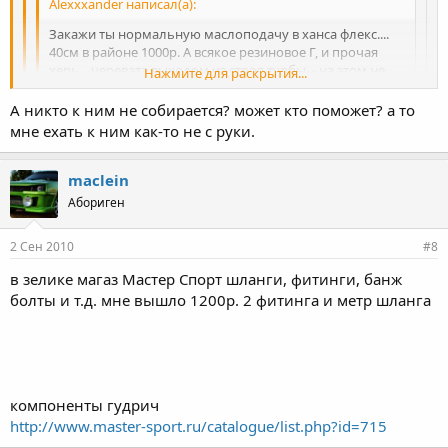
Alexxxander написал(а):
Закажи ты нормальную маслоподачу в ханса флекс....
40см в районе 1000р. А всякое резиновое Г, и прочая
херь... черевата выходом из строя турбы. - на этом не
Нажмите для раскрытия...
экономят.
А никто к ним не собирается? может кто поможет? а то
Нажмите для раскрытия...
есть контакты?
мне ехать к ним как-то не с руки.
т.967-74-84 По телу лучше спросить наличии банджо фитингов
Нажмите для раскрытия...
под твои болты...Для тд04л,тд05, на турбине 10мм, с др конца 14
maclein
мм на Палец который вкручивается в ГБЦ. Ктсати болт у них
Абориген
можно купить 40р... чтоль стоит. тот что в этот палец потом
крутить можно) А так делают быстро минут за 10, и как сказал
Gumpr надо к ним ехать.
2 Сен 2010
#8
в зелике магаз Мастер Спорт шланги, фитинги, банж
болты и т.д. мне вышло 1200р. 2 фитинга и метр шланга
компоненты гудрич
http://www.master-sport.ru/catalogue/list.php?id=715