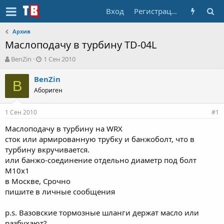
Вход
Регистрация
Архив
Маслоподачу в турбину TD-04L
А
Д
BenZin
1 Сен 2010
в
а
т
т
BenZin
B
о
а
Абориген
р
н
т
а
1 Сен 2010
е
ч
#1
м
а
Маслоподачу в турбину на WRX
ы
л
сток или армированную трубку и банжоболт, что в
а
турбину вкручивается.
или банжо-соединение отдельно диаметр под болт
М10х1
в Москве, Срочно
пишите в личные сообщения
p.s. Вазовские тормозные шланги держат масло или
разбухают?