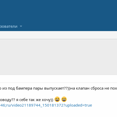
зователи
о из под бампера пары выпускает??))на клапан сброса не пох
поводу?? я себе так же хочу))
#46;ru/video21189744_150181372?uploaded=true