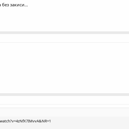
 без закиси...
/watch?v=4zNfX7IMvvA&NR=1