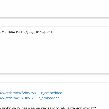
к же тока из под задних арок)
m/watch?v=WfvbWcVx ... r_embedded
/watch?v=5lxD0V-x ... r_embedded
 любому ?? без нее не как такого эффекта добиться??