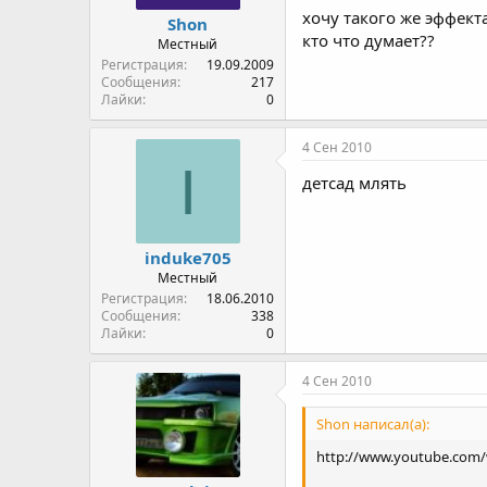
хочу такого же эффекта
Shon
кто что думает??
Местный
Регистрация
19.09.2009
Сообщения
217
Лайки
0
4 Сен 2010
I
детсад млять
induke705
Местный
Регистрация
18.06.2010
Сообщения
338
Лайки
0
4 Сен 2010
Shon написал(а):
http://www.youtube.com