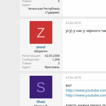
Лайки
5
Адрес
Чеченская Республика
г.Гудермес
4 Сен 2010
Z
угу) у нас у черного та
zoool
Абориген
Регистрация
02.05.2008
Сообщения
1,359
Лайки
3
Адрес
Ярославль
4 Сен 2010
S
вот
http://www.youtube.co
http://www.youtube.com
Shon
тоесть нужна закись по
Местный