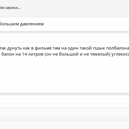
ез закиси...
 большим давлением
так дунуть как в фильме там на один такой пшык полбалона
 балон на 14 литров (он не большой и не тяжелый) углекисл