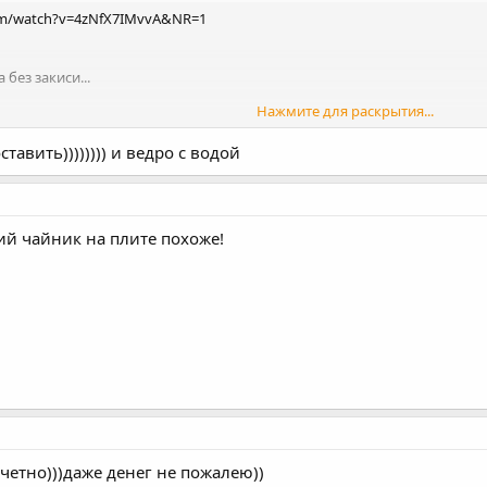
om/watch?v=4zNfX7IMvvA&NR=1
 без закиси...
Нажмите для раскрытия...
большим давлением
ставить)))))))) и ведро с водой
Нажмите для раскрытия...
ий чайник на плите похоже!
четно)))даже денег не пожалею))