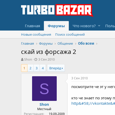
Главная
Форумы
Что нового?
Поль
Новые сообщения
Поиск сообщений
Главная
Форумы
Общение
Обо всем
скай из форсажа 2
А
Д
Shon
3 Сен 2010
в
а
1
2
3
4
Вперёд
т
т
о
а
р
н
3 Сен 2010
т
а
S
посмотрите че эт у нег
е
ч
м
а
ы
л
кто че знает по этому 
а
http&#58;//vkontakte&
Shon
Местный
Регистрация
19.09.2009