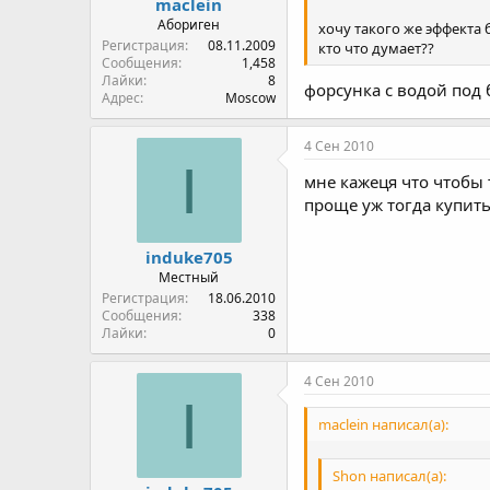
maclein
Абориген
хочу такого же эффекта б
Регистрация
08.11.2009
кто что думает??
Сообщения
1,458
Лайки
8
форсунка с водой под
Адрес
Moscow
4 Сен 2010
I
мне кажеця что чтобы 
проще уж тогда купить
induke705
Местный
Регистрация
18.06.2010
Сообщения
338
Лайки
0
4 Сен 2010
I
maclein написал(а):
Shon написал(а):