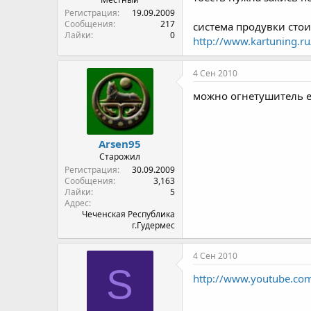
Регистрация
19.09.2009
Сообщения
217
система продувки стои
Лайки
0
http://www.kartuning.r
4 Сен 2010
можно огнетушитель е
Arsen95
Старожил
Регистрация
30.09.2009
Сообщения
3,163
Лайки
5
Адрес
Чеченская Республика
г.Гудермес
4 Сен 2010
S
http://www.youtube.c