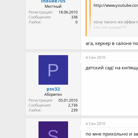
induke705
http://www.youtube.c
Местный
Регистрация
18.06.2010
Сообщения
338
хочу такого же эффекта
Лайки
0
кто что думает??
форсунка с водой под 
ага, керкер в салоне по
4 Сен 2010
P
детский сад! на кипящ
psv32
Абориген
Регистрация
05.01.2010
Сообщения
2,736
Лайки
239
4 Сен 2010
S
по мне прикольно и за