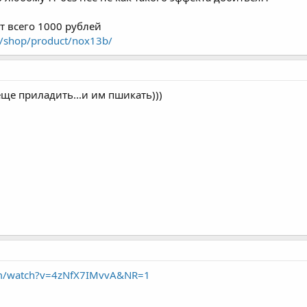
т всего 1000 рублей
u/shop/product/nox13b/
ще приладить...и им пшикать)))
om/watch?v=4zNfX7IMvvA&NR=1