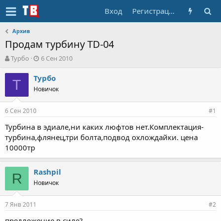
Вход
Регистрация
Архив
Продам турбину TD-04
А
Д
Турбо
6 Сен 2010
в
а
т
т
Турбо
Т
о
а
Новичок
р
н
т
а
6 Сен 2010
е
ч
#1
м
а
Турбина в эдиале,ни каких люфтов нет.Комплектация-
ы
л
турбина,флянец,три болта,подвод охлождайки. цена
а
10000тр
Rashpil
R
Новичок
7 Янв 2011
#2
предложение в силе?