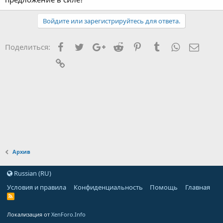
Войдите или зарегистрируйтесь для ответа.
Facebook
Twitter
Google+
Reddit
Pinterest
Tumblr
WhatsApp
Элект
Поделиться:
Ссылка
Архив
Russian (RU)
Условия и правила
Конфиденциальность
Помощь
Главная
Локализация от
XenForo.Info