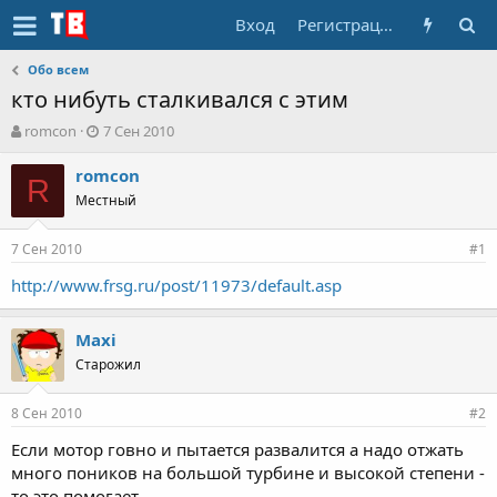
Вход
Регистрация
Обо всем
кто нибуть сталкивался с этим
А
Д
romcon
7 Сен 2010
в
а
т
т
romcon
R
о
а
Местный
р
н
т
а
7 Сен 2010
е
ч
#1
м
а
http://www.frsg.ru/post/11973/default.asp
ы
л
а
Maxi
Старожил
8 Сен 2010
#2
Если мотор говно и пытается развалится а надо отжать
много поников на большой турбине и высокой степени -
то это помогает.