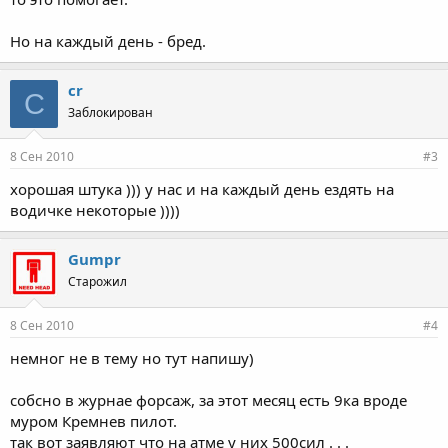
Но на каждый день - бред.
cr
C
Заблокирован
8 Сен 2010
#3
хорошая штука ))) у нас и на каждый день ездять на
водичке некоторые ))))
Gumpr
Старожил
8 Сен 2010
#4
немног не в тему но тут напишу)
собсно в журнае форсаж, за этот месяц есть 9ка вроде
муром Кремнев пилот.
так вот заявляют что на атме у них 500сил . . .