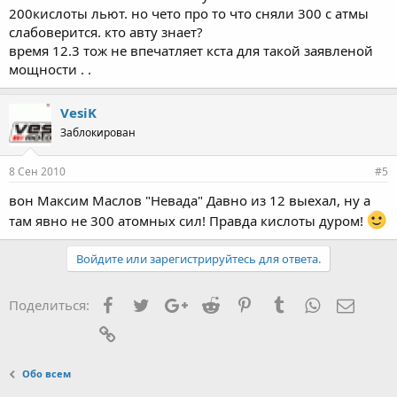
200кислоты льют. но чето про то что сняли 300 с атмы
слабоверится. кто авту знает?
время 12.3 тож не впечатляет кста для такой заявленой
мощности . .
VesiK
Заблокирован
8 Сен 2010
#5
вон Максим Маслов "Невада" Давно из 12 выехал, ну а
там явно не 300 атомных сил! Правда кислоты дуром!
Войдите или зарегистрируйтесь для ответа.
Facebook
Twitter
Google+
Reddit
Pinterest
Tumblr
WhatsApp
Элект
Поделиться:
Ссылка
Обо всем