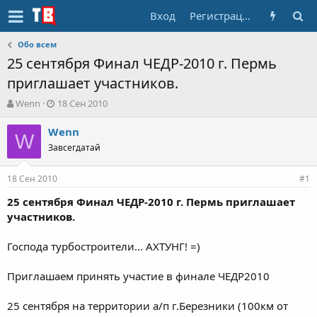
Вход
Регистрация
Обо всем
25 сентября Финал ЧЕДР-2010 г. Пермь
приглашает участников.
А
Д
Wenn
18 Сен 2010
в
а
т
т
Wenn
W
о
а
Завсегдатай
р
н
т
а
18 Сен 2010
е
ч
#1
м
а
25 сентября Финал ЧЕДР-2010 г. Пермь приглашает
ы
л
участников.
а
Господа турбостроители... АХТУНГ! =)
Приглашаем принять участие в финале ЧЕДР2010
25 сентября на территории а/п г.Березники (100км от