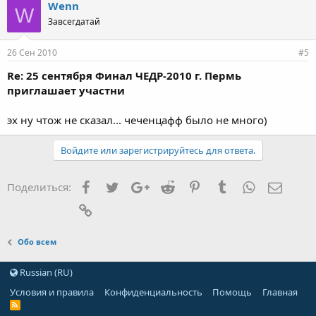
Wenn
W
Завсегдатай
26 Сен 2010
#5
Re: 25 сентября Финал ЧЕДР-2010 г. Пермь
приглашает участни
эх ну чтож не сказал... чеченцафф было не много)
Войдите или зарегистрируйтесь для ответа.
Facebook
Twitter
Google+
Reddit
Pinterest
Tumblr
WhatsApp
Элект
Поделиться:
Ссылка
Обо всем
Russian (RU)
Условия и правила
Конфиденциальность
Помощь
Главная