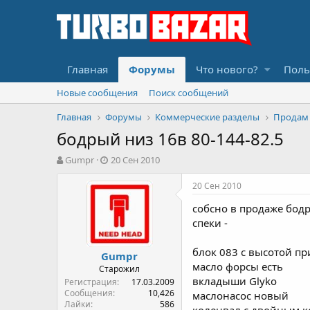
Главная
Форумы
Что нового?
Поль
Новые сообщения
Поиск сообщений
Главная
Форумы
Коммерческие разделы
Продам
бодрый низ 16в 80-144-82.5
А
Д
Gumpr
20 Сен 2010
в
а
т
т
20 Сен 2010
о
а
собсно в продаже бод
р
н
т
а
спеки -
е
ч
м
а
блок 083 с высотой п
Gumpr
ы
л
масло форсы есть
Старожил
а
вкладыши Glyko
Регистрация
17.03.2009
Сообщения
10,426
маслонасос новый
Лайки
586