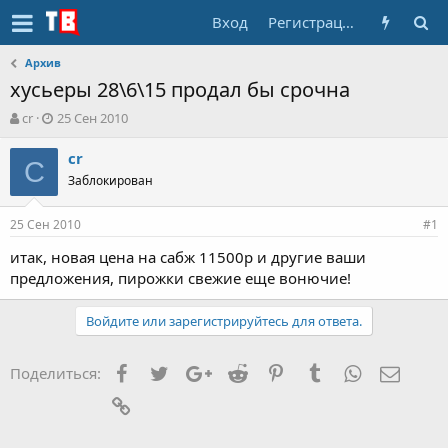
Вход
Регистрация
Архив
хусьеры 28\6\15 продал бы срочна
А
Д
cr
25 Сен 2010
в
а
т
т
cr
C
о
а
Заблокирован
р
н
т
а
25 Сен 2010
е
ч
#1
м
а
итак, новая цена на сабж 11500р и другие ваши
ы
л
предложения, пирожки свежие еще вонючие!
а
Войдите или зарегистрируйтесь для ответа.
Facebook
Twitter
Google+
Reddit
Pinterest
Tumblr
WhatsApp
Элект
Поделиться:
Ссылка