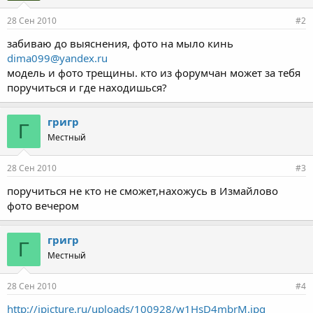
28 Сен 2010
#2
забиваю до выяснения, фото на мыло кинь
dima099@yandex.ru
модель и фото трещины. кто из форумчан может за тебя
поручиться и где находишься?
григр
Г
Местный
28 Сен 2010
#3
поручиться не кто не сможет,нахожусь в Измайлово
фото вечером
григр
Г
Местный
28 Сен 2010
#4
http://ipicture.ru/uploads/100928/w1HsD4mbrM.jpg