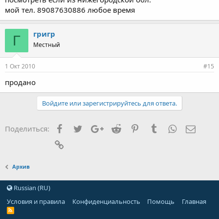
мой тел. 89087630886 любое время
григр
Г
Местный
1 Окт 2010
#15
продано
Войдите или зарегистрируйтесь для ответа.
Facebook
Twitter
Google+
Reddit
Pinterest
Tumblr
WhatsApp
Элект
Поделиться:
Ссылка
Архив
Russian (RU)
Условия и правила
Конфиденциальность
Помощь
Главная