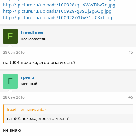
http://ipicture.ru/uploads/100928/qHXWwT6w7n.jpg
http://ipicture.ru/uploads/100928/g3SDj2g6Qg.jpg
http://ipicture.ru/uploads/100928/YUw71UCKxt.jpg
freedliner
F
Пользователь
28 Сен 2010
#5
на td04 похожа, этоо она и есть?
григр
Г
Местный
28 Сен 2010
#6
freedliner написал(а):
на td04 похожа, этоо она и есть?
не знаю