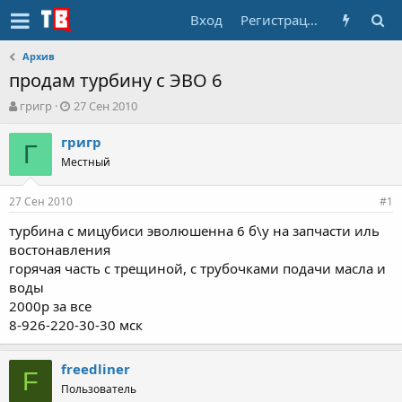
Вход
Регистрация
Архив
продам турбину с ЭВО 6
А
Д
григр
27 Сен 2010
в
а
т
т
григр
Г
о
а
Местный
р
н
т
а
27 Сен 2010
е
ч
#1
м
а
турбина с мицубиси эволюшенна 6 б\у на запчасти иль
ы
л
востонавления
а
горячая часть с трещиной, с трубочками подачи масла и
воды
2000р за все
8-926-220-30-30 мск
freedliner
F
Пользователь