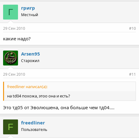
григр
Г
Местный
29 Сен 2010
#10
какие надо?
Arsen95
Старожил
29 Сен 2010
#11
freedliner написал(а):
на td04 похожа, этоо она и есть?
Это тд05 от Эволюшена, она больше чем тд04....
freedliner
F
Пользователь