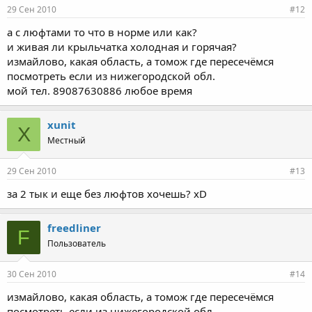
29 Сен 2010
#12
а с люфтами то что в норме или как?
и живая ли крыльчатка холодная и горячая?
измайлово, какая область, а томож где пересечёмся
посмотреть если из нижегородской обл.
мой тел. 89087630886 любое время
xunit
X
Местный
29 Сен 2010
#13
за 2 тык и еще без люфтов хочешь? xD
freedliner
F
Пользователь
30 Сен 2010
#14
измайлово, какая область, а томож где пересечёмся
посмотреть если из нижегородской обл.