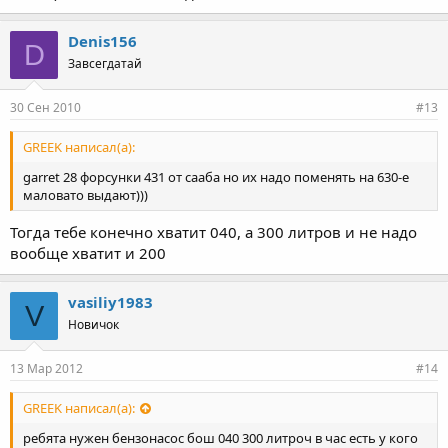
Denis156
D
Завсегдатай
30 Сен 2010
#13
GREEK написал(а):
garret 28 форсунки 431 от сааба но их надо поменять на 630-е
маловато выдают)))
Тогда тебе конечно хватит 040, а 300 литров и не надо
вообще хватит и 200
vasiliy1983
V
Новичок
13 Мар 2012
#14
GREEK написал(а):
ребята нужен бензонасос бош 040 300 литроч в час есть у кого