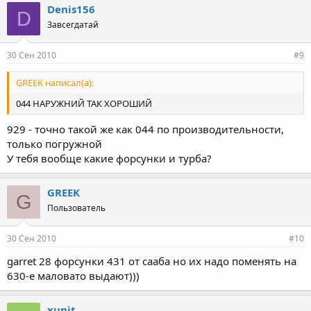
Denis156
D
Завсегдатай
30 Сен 2010
#9
GREEK написал(а):
044 НАРУЖНИЙ ТАК ХОРОШИЙ
929 - точно такой же как 044 по производительности,
только погружной
У тебя вообще какие форсунки и турба?
GREEK
G
Пользователь
30 Сен 2010
#10
garret 28 форсунки 431 от сааба но их надо поменять на
630-е маловато выдают)))
xunit