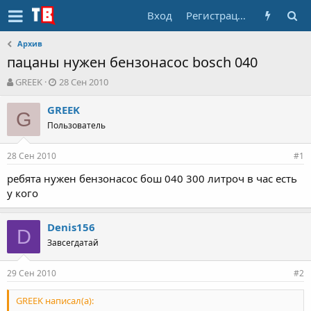
Вход
Регистрация
Архив
пацаны нужен бензонасос bosch 040
А
Д
GREEK
28 Сен 2010
в
а
т
т
GREEK
G
о
а
Пользователь
р
н
т
а
28 Сен 2010
е
ч
#1
м
а
ребята нужен бензонасос бош 040 300 литроч в час есть
ы
л
у кого
а
Denis156
D
Завсегдатай
29 Сен 2010
#2
GREEK написал(а):