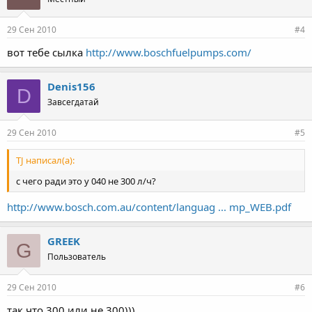
29 Сен 2010
#4
вот тебе сылка
http://www.boschfuelpumps.com/
Denis156
D
Завсегдатай
29 Сен 2010
#5
TJ написал(а):
с чего ради это у 040 не 300 л/ч?
http://www.bosch.com.au/content/languag ... mp_WEB.pdf
GREEK
G
Пользователь
29 Сен 2010
#6
так что 300 или не 300)))