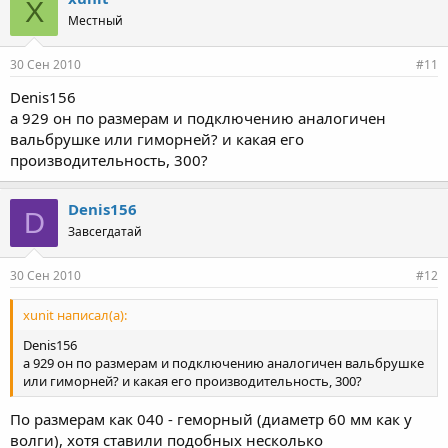
X
Местный
30 Сен 2010
#11
Denis156
а 929 он по размерам и подключению аналогичен
вальбрушке или гиморней? и какая его
производительность, 300?
Denis156
D
Завсегдатай
30 Сен 2010
#12
xunit написал(а):
Denis156
а 929 он по размерам и подключению аналогичен вальбрушке
или гиморней? и какая его производительность, 300?
По размерам как 040 - геморный (диаметр 60 мм как у
волги), хотя ставили подобных несколько