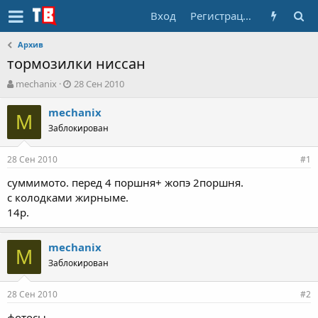
Вход
Регистрация
Архив
тормозилки ниссан
А
Д
mechanix
28 Сен 2010
в
а
т
т
mechanix
M
о
а
Заблокирован
р
н
т
а
28 Сен 2010
е
ч
#1
м
а
суммимото. перед 4 поршня+ жопэ 2поршня.
ы
л
с колодками жирныме.
а
14р.
mechanix
M
Заблокирован
28 Сен 2010
#2
фотосы