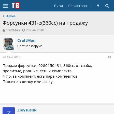
Вход
Регистрация
Архив
Форсунки 431-е(360сс) на продажу
А
Д
CraftMan
28 Сен 2010
в
а
т
т
CraftMan
о
а
Партнер форума
р
н
т
а
28 Сен 2010
е
ч
#1
м
а
Продам форсунки, 0280150431, 360сс, от сааба,
ы
л
пролитые, ровные, есть 2 комплекта.
а
4 т.р. за комплект, есть пара комплектов
Пишите в личку или аську.
Zloysuslik
Z