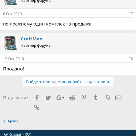
Партнер форума
6 Окт 2010
#7
по прежнему один комплект в продаже
CraftMan
Партнер форума
12 Окт 2010
#8
Продано!
Войдите или зарегистрируйтесь для ответа.
Facebook
Twitter
Google+
Reddit
Pinterest
Tumblr
WhatsApp
Элект
Поделиться:
Ссылка
Архив
Russian (RU)