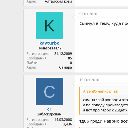
Адрес
Алтайский край
9 Окт 2010
K
Скинул в тему, куда п
kavturbo
Пользователь
Регистрация
21.12.2009
Сообщения
85
Лайки
0
Адрес
Самара
10 Окт 2010
C
Arsen95 написал(а):
сам на свой аопрос и отв
а по поводу производител
cr
а вот про гарри с 25дет х
Заблокирован
Регистрация
14.03.2008
тд06 греди наврно всет
Сообщения
3,436