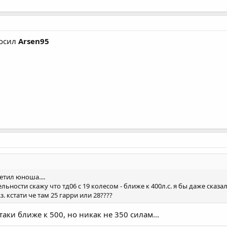
росил
Arsen95
етил юноша....
ьности скажу что тд06 с 19 колесом - ближе к 400л.с. я бы даже сказал
.з. кстати че там 25 гарри или 28????
аки ближе к 500, но никак не 350 силам...