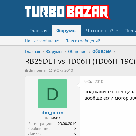
Главная
Форумы
Что нового?
Поль
Новые сообщения
Поиск сообщений
Главная
Форумы
Общение
Обо всем
RB25DET vs TD06H (TD06H-19C)
А
Д
dm_perm
9 Окт 2010
в
а
т
т
9 Окт 2010
о
а
D
подскажите потенциал 
р
н
т
а
вообще если мотор 300
е
ч
м
а
dm_perm
ы
л
Новичок
а
Регистрация
03.08.2010
Сообщения
8
Лайки
0