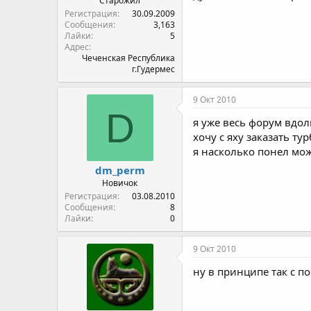
Старожил
Регистрация
30.09.2009
Сообщения
3,163
Лайки
5
Адрес
Чеченская Республика
г.Гудермес
9 Окт 2010
D
я уже весь форум вдол
хочу с яху заказать ту
я насколько понел мо
dm_perm
Новичок
Регистрация
03.08.2010
Сообщения
8
Лайки
0
9 Окт 2010
ну в принципе так с по