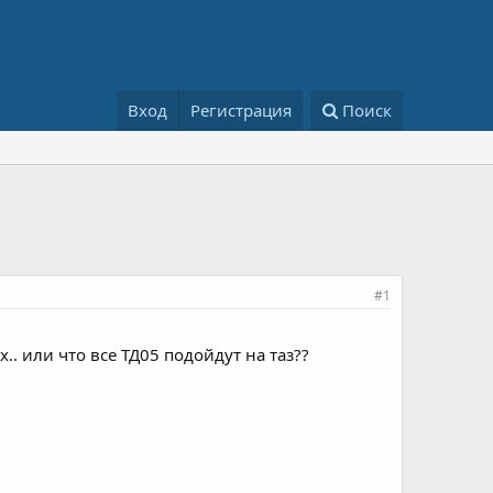
Вход
Регистрация
Поиск
#1
.. или что все ТД05 подойдут на таз??