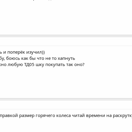
ь и поперёк изучил))
рбу, боюсь как бы что не то хапнуть
жно любую ТД05 шку покупать так оно?
правкой размер горячего колеса читай времени на раскрутку.