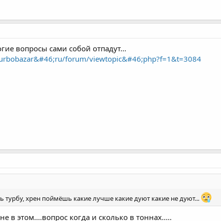
огие вопросы сами собой отпадут...
urbobazar&#46;ru/forum/viewtopic&#46;php?f=1&t=3084
ть турбу, хрен поймёшь какие лучше какие дуют какие не дуют...
не в этом....вопрос когда и сколько в тоннах.....