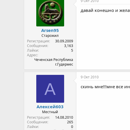
9 Окт 2010
давай конешно и жела
Arsen95
Старожил
Регистрация
30.09.2009
Сообщения
3,163
Лайки
5
Адрес
Чеченская Республика
г.Гудермес
9 Окт 2010
А
скинь мне!!!мне все ин
Алексей603
Местный
Регистрация
14.08.2010
Сообщения
265
Лайки
0