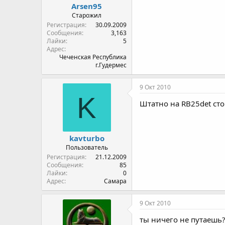
Arsen95
Старожил
Регистрация
30.09.2009
Сообщения
3,163
Лайки
5
Адрес
Чеченская Республика
г.Гудермес
9 Окт 2010
K
Штатно на RB25det ст
kavturbo
Пользователь
Регистрация
21.12.2009
Сообщения
85
Лайки
0
Адрес
Самара
9 Окт 2010
ты ничего не путаешь?