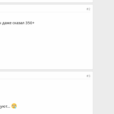
#2
ы даже сказал 350+
#3
уют...