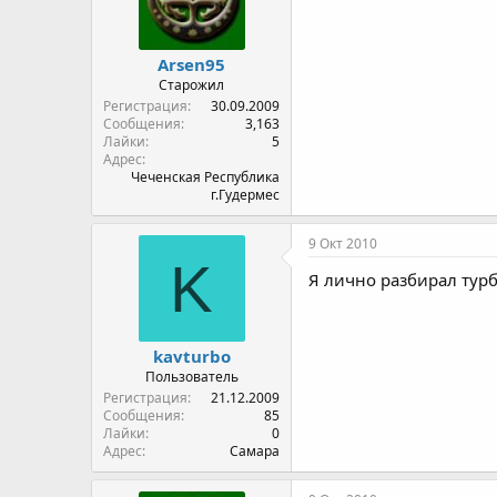
Arsen95
Старожил
Регистрация
30.09.2009
Сообщения
3,163
Лайки
5
Адрес
Чеченская Республика
г.Гудермес
9 Окт 2010
K
Я лично разбирал турб
kavturbo
Пользователь
Регистрация
21.12.2009
Сообщения
85
Лайки
0
Адрес
Самара