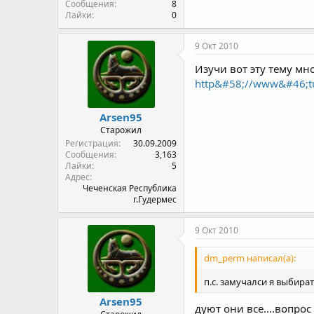
Сообщения
8
Лайки
0
9 Окт 2010
Изучи вот эту тему мн
http&#58;//www&#46;t
Arsen95
Старожил
Регистрация
30.09.2009
Сообщения
3,163
Лайки
5
Адрес
Чеченская Республика
г.Гудермес
9 Окт 2010
dm_perm написал(а):
п.с. замучалси я выбира
Arsen95
дуют они все....вопрос 