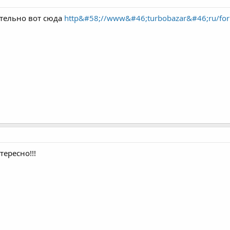
тельно вот сюда
http&#58;//www&#46;turbobazar&#46;ru/fo
тересно!!!