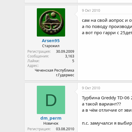
9 Окт 2010
сам на свой аопрос и о
а по поводу производит
а вот про гарри с 25дет
Arsen95
Старожил
Регистрация
30.09.2009
Сообщения
3,163
Лайки
5
Адрес
Чеченская Республика
г.Гудермес
9 Окт 2010
D
Турбина Greddy TD-06
а такой вариант??
а в чём отличие от эви
dm_perm
п.с. замучалси я выби
Новичок
Регистрация
03.08.2010