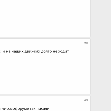
#8
 и на наших движках долго не ходит.
#9
 ниссмофоруме так писали....