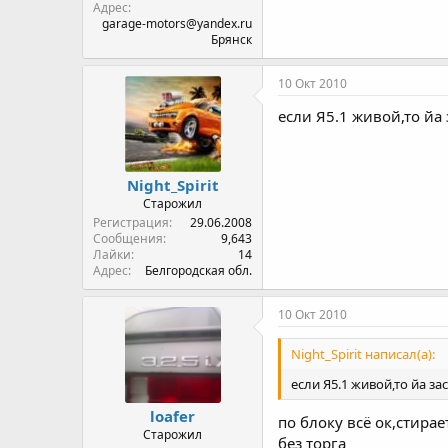
Адрес
garage-motors@yandex.ru
Брянск
10 Окт 2010
если Я5.1 живой,то йа
Night_Spirit
Старожил
Регистрация
29.06.2008
Сообщения
9,643
Лайки
14
Адрес
Белгородская обл.
10 Окт 2010
Night_Spirit написал(а):
если Я5.1 живой,то йа з
loafer
по блоку всё ок,стира
Старожил
без торга