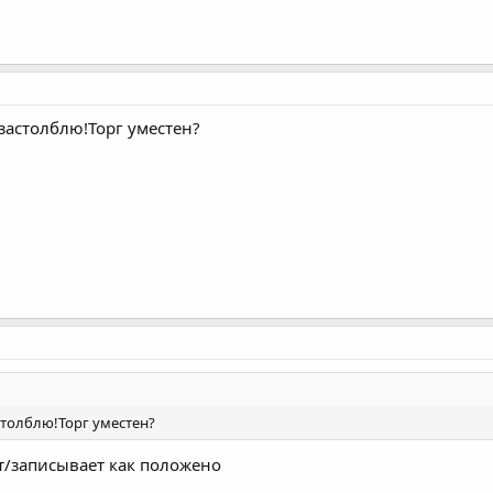
 застолблю!Торг уместен?
астолблю!Торг уместен?
ет/записывает как положено