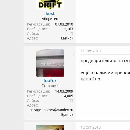
kest
Абориген
Регистрация
07.03.2010
Сообщения
1,163
Лайки
1
Адрес
г.Бийск
11 Окт 2010
предварительно на су
ещё в наличии проводк
цена 2т.р.
loafer
Старожил
Регистрация
14.03.2009
Сообщения
4,005
Лайки
11
Адрес
garage-motors@yandex.ru
Брянск
12 Окт 2010