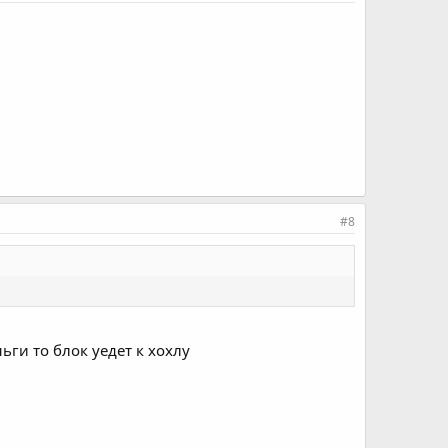
#8
ьги то блок уедет к хохлу