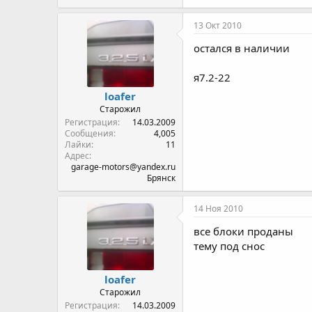
13 Окт 2010
остался в наличии
я7.2-22
loafer
Старожил
Регистрация
14.03.2009
Сообщения
4,005
Лайки
11
Адрес
garage-motors@yandex.ru
Брянск
14 Ноя 2010
все блоки проданы
тему под снос
loafer
Старожил
Регистрация
14.03.2009