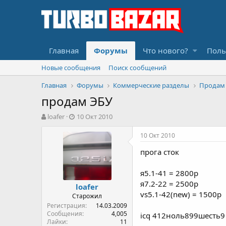
Главная
Форумы
Что нового?
Поль
Новые сообщения
Поиск сообщений
Главная
Форумы
Коммерческие разделы
Продам
продам ЭБУ
А
Д
loafer
10 Окт 2010
в
а
т
т
10 Окт 2010
о
а
прога сток
р
н
т
а
е
ч
я5.1-41 = 2800р
м
а
я7.2-22 = 2500р
loafer
ы
л
vs5.1-42(new) = 1500р
Старожил
а
Регистрация
14.03.2009
Сообщения
4,005
icq 412ноль899шесть9
Лайки
11