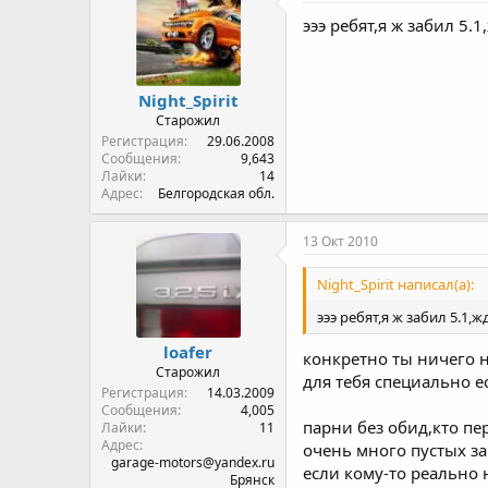
эээ ребят,я ж забил 5.1
Night_Spirit
Старожил
Регистрация
29.06.2008
Сообщения
9,643
Лайки
14
Адрес
Белгородская обл.
13 Окт 2010
Night_Spirit написал(а):
эээ ребят,я ж забил 5.1,ж
loafer
конкретно ты ничего н
Старожил
для тебя специально е
Регистрация
14.03.2009
Сообщения
4,005
парни без обид,кто пе
Лайки
11
Адрес
очень много пустых з
garage-motors@yandex.ru
если кому-то реально 
Брянск