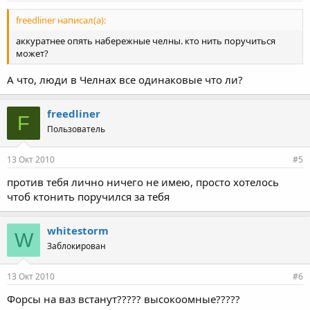
freedliner написал(а):
аккуратнее опять набережные челны. кто нить поручиться
может?
А что, люди в Челнах все одинаковые что ли?
freedliner
F
Пользователь
13 Окт 2010
#5
против тебя лично ничего не имею, просто хотелось
чтоб ктонить поручился за тебя
whitestorm
W
Заблокирован
13 Окт 2010
#6
Форсы на ваз встанут????? высокоомные?????