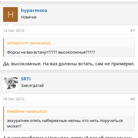
hypermoto
H
Новичок
14 Окт 2010
#7
whitestorm написал(а):
Форсы на ваз встанут????? высокоомные?????
Да, высокомные. На ваз должны встать, сам не примерял.
SRTi
Завсегдатай
18 Окт 2010
#8
freedliner написал(а):
аккуратнее опять набережные челны. кто нить поручиться
может?
А в чем проблема с Челнами, первый раз об этом слышу,