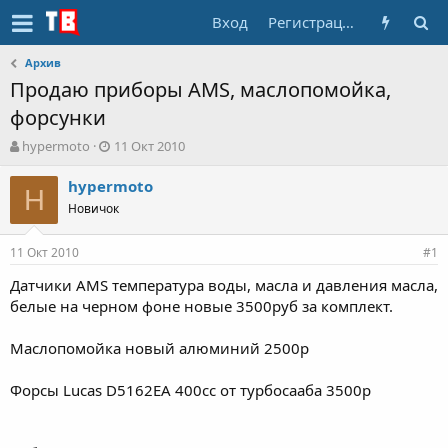
Вход
Регистрация
Архив
Продаю приборы AMS, маслопомойка,
форсунки
А
Д
hypermoto
11 Окт 2010
в
а
т
т
hypermoto
H
о
а
Новичок
р
н
т
а
11 Окт 2010
е
ч
#1
м
а
Датчики AMS температура воды, масла и давления масла,
ы
л
белые на черном фоне новые 3500руб за комплект.
а
Маслопомойка новый алюминий 2500р
Форсы Lucas D5162EA 400cc от турбосааба 3500р