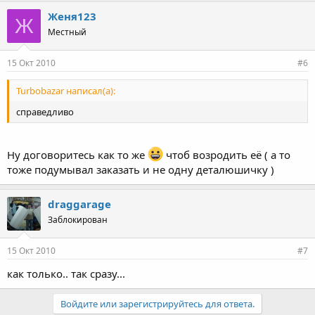
Женя123
Ж
Местный
15 Окт 2010
#6
Turbobazar написал(а):
справедливо
Ну договоритесь как то же
чтоб возродить её ( а то
тоже подумывал заказать и не одну деталюшичку )
draggarage
Заблокирован
15 Окт 2010
#7
как только.. так сразу...
Войдите или зарегистрируйтесь для ответа.