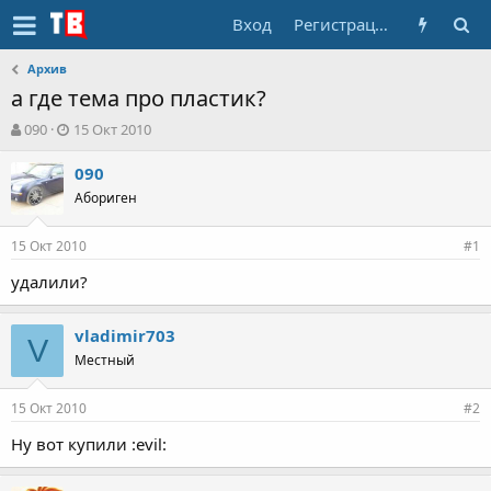
Вход
Регистрация
Архив
а где тема про пластик?
А
Д
090
15 Окт 2010
в
а
т
т
090
о
а
Абориген
р
н
т
а
15 Окт 2010
е
ч
#1
м
а
удалили?
ы
л
а
vladimir703
V
Местный
15 Окт 2010
#2
Ну вот купили :evil: