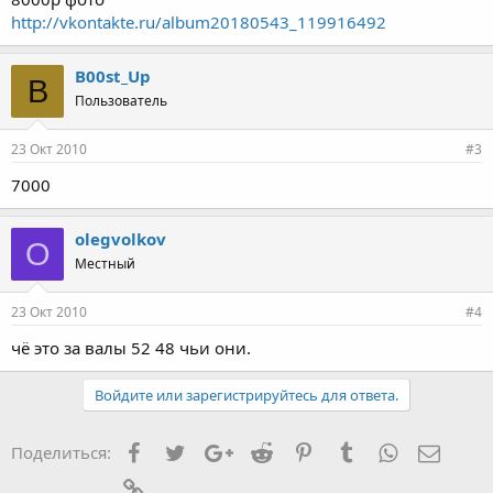
http://vkontakte.ru/album20180543_119916492
B00st_Up
B
Пользователь
23 Окт 2010
#3
7000
olegvolkov
O
Местный
23 Окт 2010
#4
чё это за валы 52 48 чьи они.
Войдите или зарегистрируйтесь для ответа.
Facebook
Twitter
Google+
Reddit
Pinterest
Tumblr
WhatsApp
Элект
Поделиться:
Ссылка