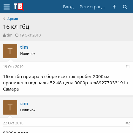
Вход
Регистрация
Архив
16 кл гбц
А
Д
tim
19 Окт 2010
в
а
т
т
tim
T
о
а
Новичок
р
н
т
а
19 Окт 2010
е
ч
#1
м
а
16кл гбц приора в сборе все сток пробег 2000км
ы
л
пропилена под валы 52 48 цена 9000р тел89277033191 г
а
Самара
tim
T
Новичок
22 Окт 2010
#2
8000р фото