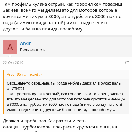
Там профиль кулака острый, как говорил сам товарищ
Закиев, все что мы делаем это для моторов которые
крутятся минимум в 8000, а на турбе этих 8000 нах не
нада (я имею ввиду на этой) имхо...надо ченить
другое...и башню пилидь полюбому....
Andr
A
Пользователь
22 Окт 2010
#7
Arsen95 написал(а):
Овощные-то овощные, ты когда нибудь держал в руках валы
от СТИ???
Там профиль кулака острый, как говорил сам товарищ Закиев,
все что мы делаем это для моторов которые крутятся минимум
в 8000, а на турбе этих 8000 нах не нада (я имею ввиду на этой)
имхо...надо ченить другое...и башню пилидь полюбому....
Держал и пробывал.Как раз эти и есть
овощи....Турбомоторы прекрасно крутятся в 8000,на