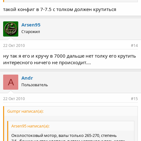
такой конфиг в 7-7.5 с толком должен крутиться
Arsen95
Старожил
22 Окт 2010
#14
ну так я его и кручу в 7000 дальше нет толку его крутить
интересного ничего не происходит....
Andr
A
Пользователь
22 Окт 2010
#15
Gumpr написал(а):
Arsen95 написал(а):
Околостоковый мотор, валы только 265-270, степень
7,5...бошка на сток клапоне, в этом наверное и весь косяк....