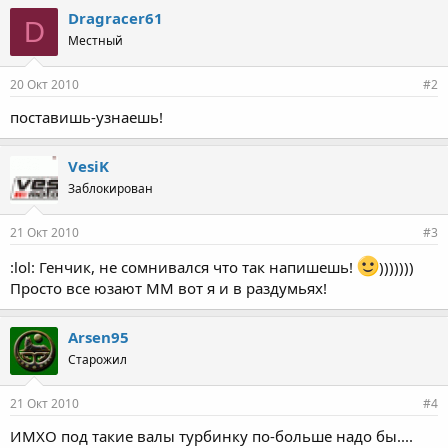
Dragracer61
D
Местный
20 Окт 2010
#2
поставишь-узнаешь!
VesiK
Заблокирован
21 Окт 2010
#3
:lol: Генчик, не сомнивался что так напишешь!
)))))))
Просто все юзают ММ вот я и в раздумьях!
Arsen95
Старожил
21 Окт 2010
#4
ИМХО под такие валы турбинку по-больше надо бы....