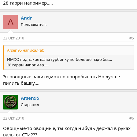
28 гарри например.....
Andr
A
Пользователь
22 Окт 2010
#5
Arsen95 написал(а):
ИМХО под такие валы турбинку по-больше надо бы....
28 гарри например.....
Эт овощные валики,можно попробывать.Но лучше
пилить башку....
Arsen95
Старожил
22 Окт 2010
#6
Овощные-то овощные, ты когда нибудь держал в руках
валы от СТИ???