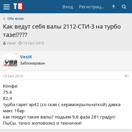
Вход
Регистрация
Обо всем
Как ведут себя валы 2112-СТИ-3 на турбо
тазе!????
А
Д
VesiK
19 Окт 2010
в
а
т
т
VesiK
о
а
Заблокирован
р
н
т
а
е
ч
19 Окт 2010
#1
м
а
ы
л
Конфа:
а
75.6
82,4
турба гарет ар42 (со ская с керамокрыльчаткой) давка
макс 1бар
как поедут такие валы? подьем 9,8 фаза 281 градус!
ПыСы. тачко жоповозко и техничке!