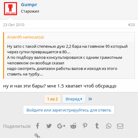
Gumpr
Старожил
23 Окт 2010
#20
Arsen95 написал(а):
Ну зато с такой степенью дую 2,2 бара на говяном 95 который
через сутки превращается в 80....
А по подбору валов консультировался с одним грамотным
человеком он вообще сказал
надо смотреть диапазон работы валов и изходя из этого
ставить на турбу....
ну и нах эти бары? мне 1.5 хватает чтоб обсраццо
Last
1 из 2
Вперёд
Войдите или зарегистрируйтесь для ответа.
Facebook
Twitter
Google+
Reddit
Pinterest
Tumblr
WhatsApp
Элект
Поделиться:
Ссылка