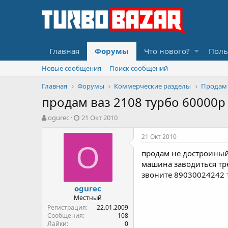
Главная
Форумы
Что нового?
Поль
Новые сообщения
Поиск сообщений
Главная
Форумы
Коммерческие разделы
Продам
продам ваз 2108 турбо 60000р
А
Д
ogurec
21 Окт 2010
в
а
т
т
21 Окт 2010
о
а
O
продам не достроиный 
р
н
т
а
машина заводиться тре
е
ч
звоните 89030024242 т
м
а
ogurec
ы
л
Местный
а
Регистрация
22.01.2009
Сообщения
108
Лайки
0