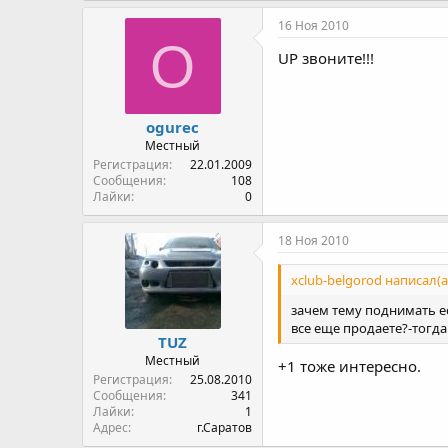
16 Ноя 2010
O
UP звоните!!!
ogurec
Местный
Регистрация
22.01.2009
Сообщения
108
Лайки
0
18 Ноя 2010
xclub-belgorod написал(а
зачем тему поднимать е
все еще продаете?-тогд
TUZ
Местный
+1 тоже интересно.
Регистрация
25.08.2010
Сообщения
341
Лайки
1
Адрес
г.Саратов