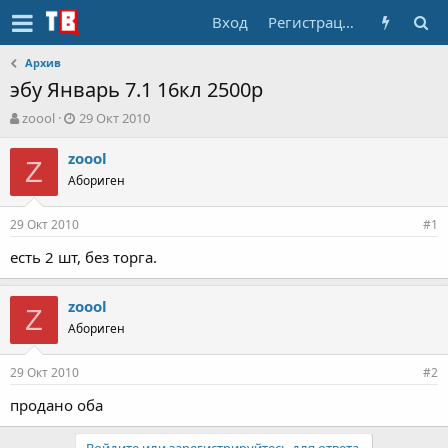
Вход
Регистрация
Архив
эбу Январь 7.1 16кл 2500р
А
Д
zoool
29 Окт 2010
в
а
т
т
zoool
Z
о
а
Абориген
р
н
т
а
29 Окт 2010
е
ч
#1
м
а
есть 2 шт, без торга.
ы
л
а
zoool
Z
Абориген
29 Окт 2010
#2
продано оба