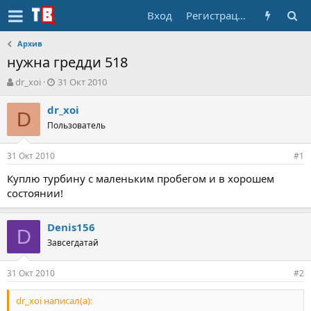
Вход
Регистрация
Архив
нужна гредди 518
А
Д
dr_xoi
31 Окт 2010
в
а
т
т
dr_xoi
D
о
а
Пользователь
р
н
т
а
31 Окт 2010
е
ч
#1
м
а
Куплю турбину с маленьким пробегом и в хорошем
ы
л
состоянии!
а
Denis156
D
Завсегдатай
31 Окт 2010
#2
dr_xoi написал(а):