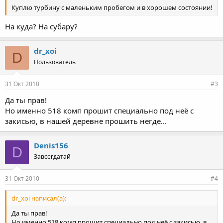
Куплю турбину с маленьким пробегом и в хорошем состоянии!
На куда? На субару?
dr_xoi
D
Пользователь
31 Окт 2010
#3
Да ты прав!
Но именно 518 комп прошит специально под неё с
закисью, в нашей деревне прошить негде...
Denis156
D
Завсегдатай
31 Окт 2010
#4
dr_xoi написал(а):
Да ты прав!
Но именно 518 комп прошит специально под неё с закисью, в