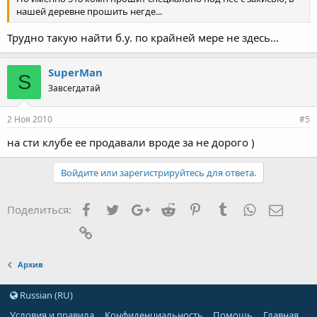
нашей деревне прошить негде...
Трудно такую найти б.у. по крайней мере не здесь...
SuperMan
S
Завсегдатай
2 Ноя 2010
#5
на сти клубе ее продавали вроде за не дорого )
Войдите или зарегистрируйтесь для ответа.
Facebook
Twitter
Google+
Reddit
Pinterest
Tumblr
WhatsApp
Элект
Поделиться:
Ссылка
Архив
Russian (RU)
Условия и правила
Конфиденциальность
Помощь
Главная