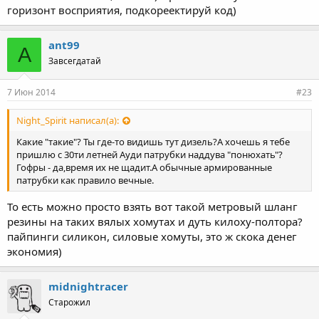
горизонт восприятия, подкореектируй код)
ant99
A
Завсегдатай
7 Июн 2014
#23
Night_Spirit написал(а):
Какие "такие"? Ты где-то видишь тут дизель?А хочешь я тебе
пришлю с 30ти летней Ауди патрубки наддува "понюхать"?
Гофры - да,время их не щадит.А обычные армированные
патрубки как правило вечные.
То есть можно просто взять вот такой метровый шланг
резины на таких вялых хомутах и дуть килоху-полтора?
пайпинги силикон, силовые хомуты, это ж скока денег
экономия)
midnightracer
Старожил