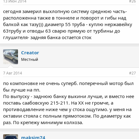
13 Июн 2014
#26
сегодня замерил выхлопную систему среднюю часть-
расположенна также в тоннеле и поворот и гибы над
балкой как тазу))) диаметр 55 труба - куплю нержавейку
63трубу и отводы 63 сварю прямую от турбины до
глушителя- задняя банка остается сток
Creator
Местный
7 Авг 2014
#27
по компоновке не очень суперб. поперечный мотор был
бы лучше на пп.
По выпуску - заднюю банку выкини лучше, и вместо нее
поставь саабовскую 215-211. На ХХ не громче, а
противодавление ниже чем у стока ощутимо. у меня на
октавии стояла с полным прямотоком. По диаметру как
раз. По крепежу минимум колхоза.
maksim74