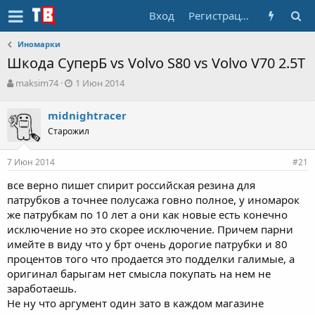
Вход
Регистрация
Иномарки
Шкода СуперБ vs Volvo S80 vs Volvo V70 2.5T
А
Д
maksim74
1 Июн 2014
в
а
т
т
midnightracer
о
а
Старожил
р
н
т
а
е
ч
7 Июн 2014
#21
м
а
ы
л
все верно пишет спирит российская резина для
а
патрубков а точнее полусажа говно полное, у иномарок
же патрубкам по 10 лет а они как новые есть конечно
исключение но это скорее исключение. Причем парни
имейте в виду что у брт очень дорогие патрубки и 80
процентов того что продается это подделки галимые, а
оригинал барыгам нет смысла покупать на нем не
заработаешь.
Не ну что аргумент один зато в каждом магазине