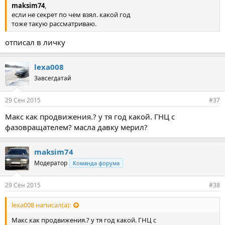
maksim74
,
если не секрет по чем взял. какой год
тоже такую рассматриваю.
отписал в личку
lexa008
Завсегдатай
29 Сен 2015
#37
Макс как продвижения.? у тя год какой. ГНЦ с
фазовращателем? масла давку мерил?
maksim74
Модератор
Команда форума
29 Сен 2015
#38
lexa008 написал(а):
Макс как продвижения.? у тя год какой. ГНЦ с