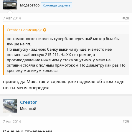
Модератор
Команда форума
7 Авг 2014
#28
Creator написал(а):
по компоновке не очень суперб. поперечный мотор был бы
лучше на пп.
По выпуску - заднюю банку выкини лучше, и вместо нее
поставь саабовскую 215-211. На ХХ не громче, а
противодавление ниже чем у стока ощутимо. у меня на
октавии стояла с полным прямотоком. По диаметру как раз. По
крепежу минимум колхоза.
привет, да Макс так и сделаю уже подумал об этом ходе
но ты меня опередил
Creator
Местный
7 Авг 2014
#29
Он ещё и тяжеленный.