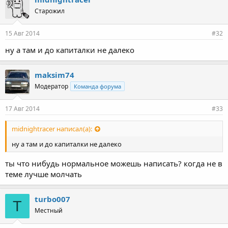
Старожил
15 Авг 2014
#32
ну а там и до капиталки не далеко
maksim74
Модератор
Команда форума
17 Авг 2014
#33
midnightracer написал(а):
ну а там и до капиталки не далеко
ты что нибудь нормальное можешь написать? когда не в
теме лучше молчать
turbo007
T
Местный