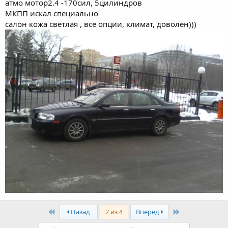
атмо мотор2.4 -170сил, 5цилиндров
МКПП искал специально
салон кожа светлая , все опции, климат, доволен)))
First
Last
Назад
2 из 4
Вперёд