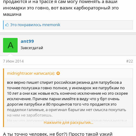
продаются и на трассе я сам могу поменять а ваши
иномарки это говно, вот вазик карбюраторный это
машина
Л
Это понравилось
mnemonik
а
й
к
ant99
A
и
Завсегдатай
:
7 Июн 2014
#22
midnightracer написал(а):
все верно пишет спирит российская резина для патрубков а
точнее полусажа говно полное, у иномарок же патрубкам по
10 лет а они как новые есть конечно исключение но это скорее
исключение. Причем парни имейте в виду что у брт очень
дорогие патрубки и 80 процентов того что продается это
подделки галимые, а оригинал барыгам нет смысла покупать
на нем не заработаешь.
Не ну что аргумент один зато в каждом магазине продаются и
Нажмите для раскрытия...
на трассе я сам могу поменять а ваши иномарки это говно, вот
вазик карбюраторный это машина
А ты точно человек, не бот?) Просто такой узкий