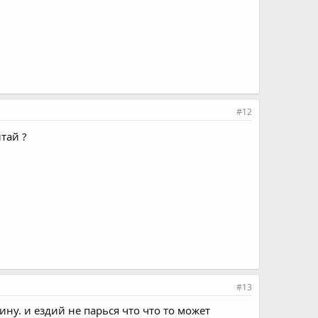
#12
тай ?
#13
у. и ездий не парься что что то может