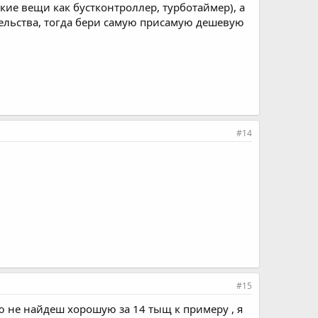
акие вещи как бустконтроллер, турботаймер), а
тельства, тогда бери самую присамую дешевую
#14
#15
ю не найдеш хорошую за 14 тыщ к примеру , я