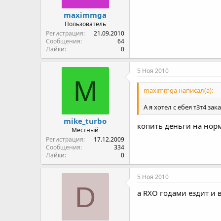
maximmga
Пользователь
Регистрация
21.09.2010
Сообщения
64
Лайки
0
5 Ноя 2010
M
maximmga написал(а):
А я хотел с ебея т3т4 зак
mike_turbo
копить деньги на норм
Местный
Регистрация
17.12.2009
Сообщения
334
Лайки
0
5 Ноя 2010
D
а RXO годами ездит и