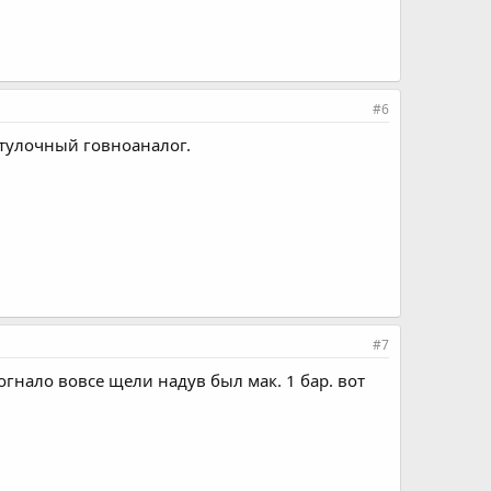
#6
втулочный говноаналог.
#7
огнало вовсе щели надув был мак. 1 бар. вот