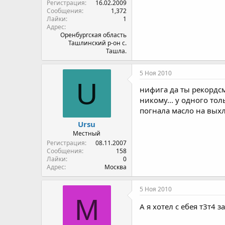
Регистрация
16.02.2009
Сообщения
1,372
Лайки
1
Адрес
Оренбургская область
Ташлинский р-он с.
Ташла.
5 Ноя 2010
U
нифига да ты рекордсм
никому... у одного то
погнала масло на выхл
Ursu
Местный
Регистрация
08.11.2007
Сообщения
158
Лайки
0
Адрес
Москва
5 Ноя 2010
M
А я хотел с ебея т3т4 з