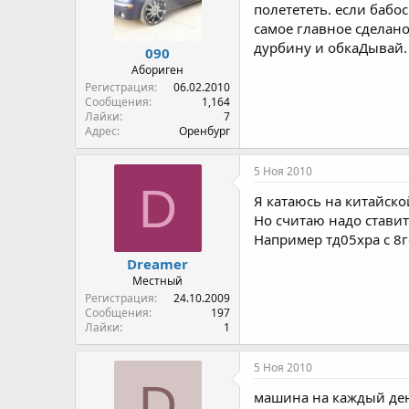
полетететь. если бабос
самое главное сделан
дурбину и обкаДывай.
090
Абориген
Регистрация
06.02.2010
Сообщения
1,164
Лайки
7
Адрес
Оренбург
5 Ноя 2010
D
Я катаюсь на китайской
Но считаю надо ставит
Например тд05хра с 8г
Dreamer
Местный
Регистрация
24.10.2009
Сообщения
197
Лайки
1
5 Ноя 2010
D
машина на каждый ден