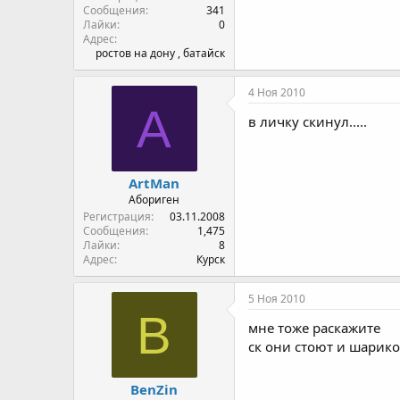
Сообщения
341
Лайки
0
Адрес
ростов на дону , батайск
4 Ноя 2010
A
в личку скинул.....
ArtMan
Абориген
Регистрация
03.11.2008
Сообщения
1,475
Лайки
8
Адрес
Курск
5 Ноя 2010
B
мне тоже раскажите
ск они стоют и шарик
BenZin