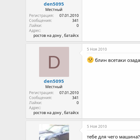
den5095
Местный
Регистрация
07.01.2010
Сообщения
341
Лайки
0
Адрес
ростов на дону , батайск
5 Ноя 2010
D
блин всетаки озада
den5095
Местный
Регистрация
07.01.2010
Сообщения
341
Лайки
0
Адрес
ростов на дону , батайск
5 Ноя 2010
тебе для чего машина?