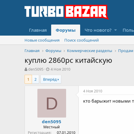
Главная
Форумы
Что нового?
Поль
Новые сообщения
Поиск сообщений
Главная
Форумы
Коммерческие разделы
Продам
куплю 2860рс китайскую
А
Д
den5095
4 Ноя 2010
в
а
1
2
Вперёд
т
т
о
а
р
н
4 Ноя 2010
т
а
D
кто барыжит новыми т
е
ч
м
а
ы
л
а
den5095
Местный
Регистрация
07.01.2010