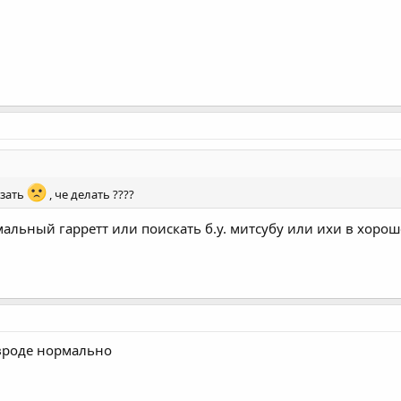
азать
, че делать ????
альный гарретт или поискать б.у. митсубу или ихи в хорош
 вроде нормально