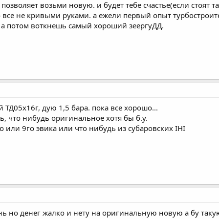
 позволяет возьми новую. и будет тебе счастье(если стоят т
о все не кривыми руками. а ежели первый опыт турбострои
 а потом воткнешь самый хороший зеергуДД.
 ТД05х16г, дую 1,5 бара. пока все хорошо...
ь, что нибудь оригинальное хотя бы б.у.
о или 9го эвика или что нибудь из субаровских IHI
ь но денег жалко и нету на оригинальную новую а бу таку