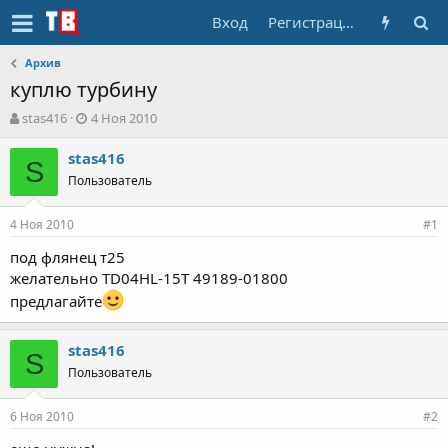
Вход
Регистрация
Архив
куплю турбину
А
Д
stas416
4 Ноя 2010
в
а
т
т
stas416
S
о
а
Пользователь
р
н
т
а
4 Ноя 2010
е
ч
#1
м
а
под флянец т25
ы
л
желательно TD04HL-15T 49189-01800
а
предлагайте
stas416
S
Пользователь
6 Ноя 2010
#2