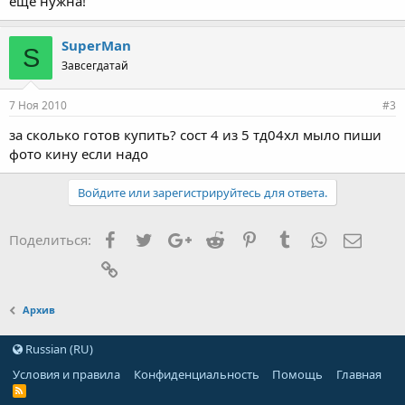
еще нужна!
SuperMan
S
Завсегдатай
7 Ноя 2010
#3
за сколько готов купить? сост 4 из 5 тд04хл мыло пиши
фото кину если надо
Войдите или зарегистрируйтесь для ответа.
Facebook
Twitter
Google+
Reddit
Pinterest
Tumblr
WhatsApp
Элект
Поделиться:
Ссылка
Архив
Russian (RU)
Условия и правила
Конфиденциальность
Помощь
Главная