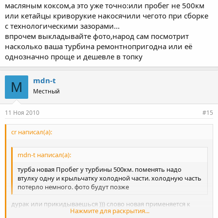
масляным коксом,а это уже точно:или пробег не 500км
или кетайцы криворукие накосячили чегото при сборке
с технологическими зазорами...
впрочем выкладывайте фото,народ сам посмотрит
насколько ваша турбина ремонтнопригодна или её
однозначно проще и дешевле в топку
mdn-t
M
Местный
11 Ноя 2010
#15
cr написал(а):
mdn-t написал(а):
турба новая Пробег у турбины 500км. поменять надо
втулку одну и крыльчатку холодной части. холодную часть
потерло немного. фото будут позже
дурак или прикидываешься ))) слово новая применяется к
Нажмите для раскрытия...
вещам не пользованым, а тут в помойку ее надо