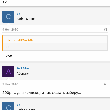
ap
cr
C
Заблокирован
9 Ноя 2010
#3
mdn-t написал(а):
ap
5 коп
ArtMan
A
Абориген
9 Ноя 2010
#4
500р. ... для коллекции так сказать заберу...
cr
C
Заблокирован