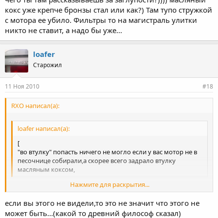
кокс уже крепче бронзы стал или как?) Там тупо стружкой
с мотора ее убило. Фильтры то на магистраль улитки
никто не ставит, а надо бы уже...
loafer
Старожил
11 Ноя 2010
#18
RXO написал(а):
loafer написал(а):
[
"во втулку" попасть ничего не могло если у вас мотор не в
песочнице собирали,а скорее всего задрало втулку
масляным коксом,
Нажмите для раскрытия...
чего ты там рассказываешь за заглупости?)))) масляный кокс
уже крепче бронзы стал или как?) Там тупо стружкой с мотора
если вы этого не видели,то это не значит что этого не
ее убило. Фильтры то на магистраль улитки никто не ставит, а
Нажмите для раскрытия...
может быть...(какой то древний философ сказал)
надо бы уже...