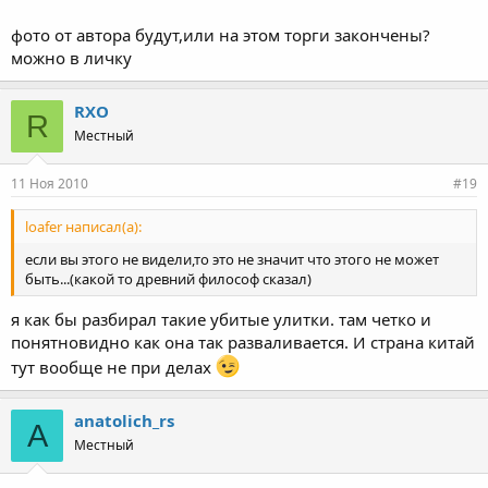
фото от автора будут,или на этом торги закончены?
можно в личку
RXO
R
Местный
11 Ноя 2010
#19
loafer написал(а):
если вы этого не видели,то это не значит что этого не может
быть...(какой то древний философ сказал)
я как бы разбирал такие убитые улитки. там четко и
понятновидно как она так разваливается. И страна китай
тут вообще не при делах
anatolich_rs
A
Местный