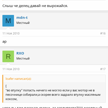
Cлыш че делец давай не вырожайся.
Нажмите для раскрытия...
mdn-t
M
Местный
11 Ноя 2010
#16
ар
RXO
R
Местный
11 Ноя 2010
#17
loafer написал(а):
[
"во втулку" попасть ничего не могло если у вас мотор не в
песочнице собирали,а скорее всего задрало втулку масляным
коксом,
чего ты там рассказываешь за заглупости?)))) масляный