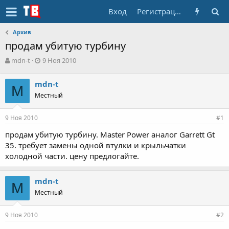
Вход
Регистрация
Архив
продам убитую турбину
А
Д
mdn-t
9 Ноя 2010
в
а
т
т
mdn-t
о
M
а
Местный
р
н
т
а
е
ч
9 Ноя 2010
#1
м
а
ы
л
продам убитую турбину. Master Power аналог Garrett Gt
а
35. требует замены одной втулки и крыльчатки
холодной части. цену предлогайте.
mdn-t
M
Местный
9 Ноя 2010
#2