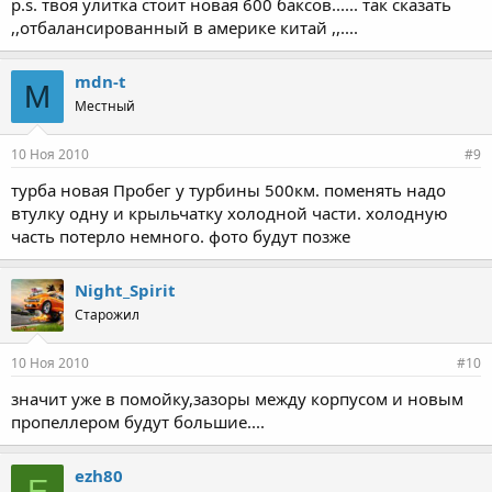
p.s. твоя улитка стоит новая 600 баксов...... так сказать
,,отбалансированный в америке китай ,,....
mdn-t
M
Местный
10 Ноя 2010
#9
турба новая Пробег у турбины 500км. поменять надо
втулку одну и крыльчатку холодной части. холодную
часть потерло немного. фото будут позже
Night_Spirit
Старожил
10 Ноя 2010
#10
значит уже в помойку,зазоры между корпусом и новым
пропеллером будут большие....
ezh80
E