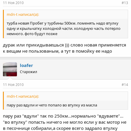
11 Ноя 2010
#13
mdn-t написал(а):
турба новая Пробег у турбины 500км. поменять надо втулку
одну и крыльчатку холодной части. холодную часть потерло
немного. фото будут позже
дурак или прикидываешься ))) слово новая применяется
к вещам не пользованым, а тут в помойку ее надо
loafer
Старожил
11 Ноя 2010
#14
mdn-t написал(а):
пару раз вдули и чето попало во втулку из масла
пару раз "вдули" так по 250км...нормально "вдуваете"...
"во втулку" попасть ничего не могло если у вас мотор не
в песочнице собирали,а скорее всего задрало втулку