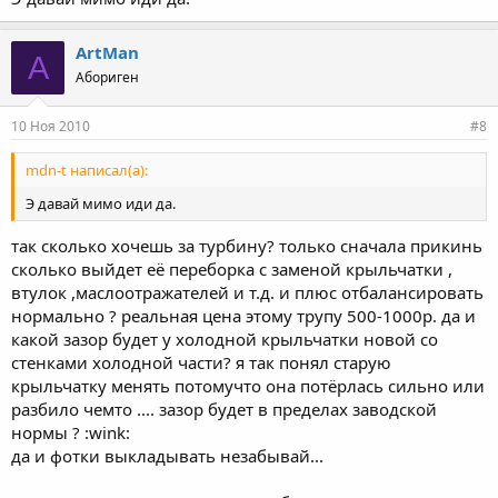
ArtMan
A
Абориген
10 Ноя 2010
#8
mdn-t написал(а):
Э давай мимо иди да.
так сколько хочешь за турбину? только сначала прикинь
сколько выйдет её переборка с заменой крыльчатки ,
втулок ,маслоотражателей и т.д. и плюс отбалансировать
нормально ? реальная цена этому трупу 500-1000р. да и
какой зазор будет у холодной крыльчатки новой со
стенками холодной части? я так понял старую
крыльчатку менять потомучто она потёрлась сильно или
разбило чемто .... зазор будет в пределах заводской
нормы ? :wink:
да и фотки выкладывать незабывай...