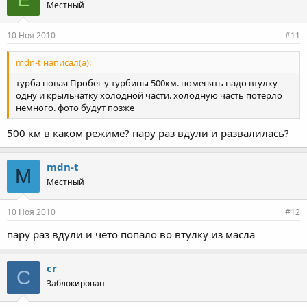
Местный
10 Ноя 2010
#11
mdn-t написал(а):
турба новая Пробег у турбины 500км. поменять надо втулку
одну и крыльчатку холодной части. холодную часть потерло
немного. фото будут позже
500 км в каком режиме? пару раз вдули и развалилась?
mdn-t
M
Местный
10 Ноя 2010
#12
пару раз вдули и чето попало во втулку из масла
cr
C
Заблокирован