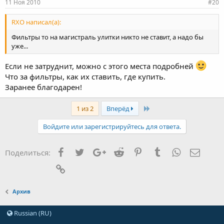
11 Ноя 2010
#20
RXO написал(а):
Фильтры то на магистраль улитки никто не ставит, а надо бы
уже...
Если не затруднит, можно с этого места подробней
Что за фильтры, как их ставить, где купить.
Заранее благодарен!
Last
1 из 2
Вперёд
Войдите или зарегистрируйтесь для ответа.
Facebook
Twitter
Google+
Reddit
Pinterest
Tumblr
WhatsApp
Элект
Поделиться:
Ссылка
Архив
Russian (RU)