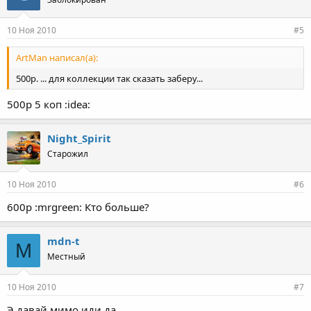
10 Ноя 2010
#5
ArtMan написал(а):
500р. ... для коллекции так сказать заберу...
500р 5 коп :idea:
Night_Spirit
Старожил
10 Ноя 2010
#6
600р :mrgreen: Кто больше?
mdn-t
M
Местный
10 Ноя 2010
#7
Э давай мимо иди да.