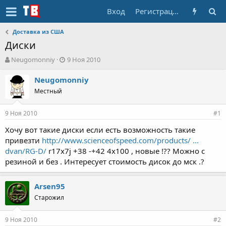
Вход
Регистрация
Доставка из США
Диски
А
Д
Neugomonniy
9 Ноя 2010
в
а
т
т
Neugomonniy
о
а
Местный
р
н
т
а
9 Ноя 2010
е
ч
#1
м
а
Хочу вот такие диски если есть возможность такие
ы
л
привезти
http://www.scienceofspeed.com/products/ ...
а
dvan/RG-D/
r17x7j +38 -+42 4x100 , новые !?? Можно с
резиной и без . Интересует стоимость дисок до мск .?
Arsen95
Старожил
9 Ноя 2010
#2