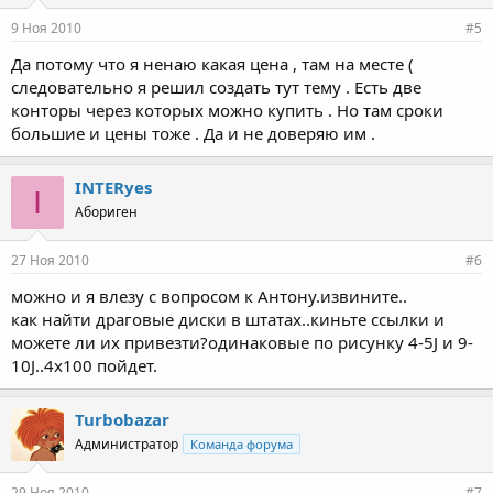
9 Ноя 2010
#5
Да потому что я ненаю какая цена , там на месте (
следовательно я решил создать тут тему . Есть две
конторы через которых можно купить . Но там сроки
большие и цены тоже . Да и не доверяю им .
INTERyes
I
Абориген
27 Ноя 2010
#6
можно и я влезу с вопросом к Антону.извините..
как найти драговые диски в штатах..киньте ссылки и
можете ли их привезти?одинаковые по рисунку 4-5J и 9-
10J..4х100 пойдет.
Turbobazar
Администратор
Команда форума
29 Ноя 2010
#7